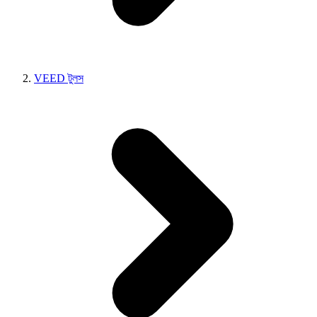
VEED টুলস