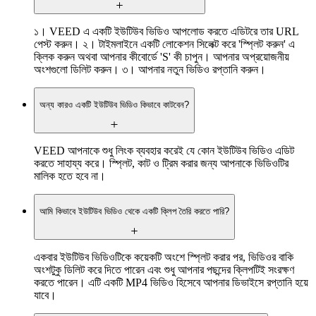
১। VEED এ একটি ইউটিউব ভিডিও আপলোড করতে এডিটরে তার URL
পেস্ট করুন। ২। টাইমলাইনে একটি লোকেশন সিলেক্ট করে 'স্প্লিট করুন' এ
ক্লিক করুন অথবা আপনার কীবোর্ডে 'S' কী চাপুন। আপনার অপ্রয়োজনীয়
অংশগুলো ডিলিট করুন। ৩। আপনার নতুন ভিডিও রপ্তানি করুন।
অন্য কারও একটি ইউটিউব ভিডিও কিভাবে কাটবেন?
VEED আপনাকে শুধু লিংক ব্যবহার করেই যে কোন ইউটিউব ভিডিও এডিট
করতে সাহায্য করে। স্প্লিট, কাট ও ট্রিম করার জন্য আপনাকে ভিডিওটির
মালিক হতে হবে না।
আমি কিভাবে ইউটিউব ভিডিও থেকে একটি ক্লিপ তৈরি করতে পারি?
একবার ইউটিউব ভিডিওটিকে কয়েকটি অংশে স্প্লিট করার পর, ভিডিওর বাকি
অংশটুকু ডিলিট করে দিতে পারেন এবং শুধু আপনার পছন্দের ক্লিপটিই সংরক্ষণ
করতে পারেন। এটি একটি MP4 ভিডিও হিসেবে আপনার ডিভাইসে রপ্তানি হয়ে
যাবে।