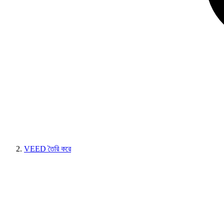
VEED তৈরি করে