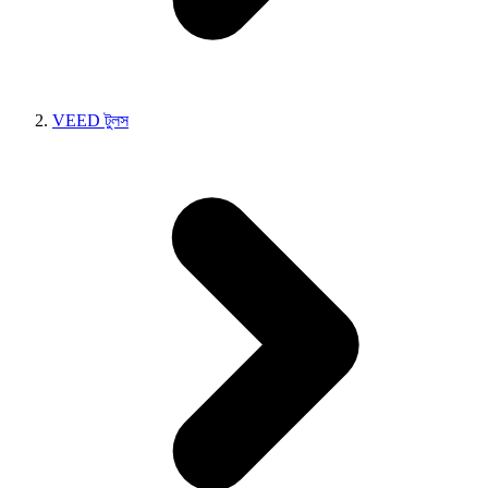
VEED টুলস