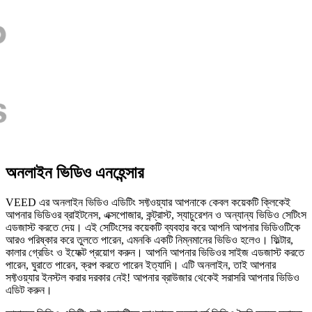
অনলাইন ভিডিও এনহেন্সার
VEED এর অনলাইন ভিডিও এডিটিং সফ্টওয়্যার আপনাকে কেবল কয়েকটি ক্লিকেই
আপনার ভিডিওর ব্রাইটনেস, এক্সপোজার, কন্ট্রাস্ট, স্যাচুরেশন ও অন্যান্য ভিডিও সেটিংস
এডজাস্ট করতে দেয়। এই সেটিংসের কয়েকটি ব্যবহার করে আপনি আপনার ভিডিওটিকে
আরও পরিষ্কার করে তুলতে পারেন, এমনকি একটি নিম্নমানের ভিডিও হলেও। ফিল্টার,
কালার গ্রেডিং ও ইফেক্ট প্রয়োগ করুন। আপনি আপনার ভিডিওর সাইজ এডজাস্ট করতে
পারেন, ঘুরাতে পারেন, ক্রপ করতে পারেন ইত্যাদি। এটি অনলাইন, তাই আপনার
সফ্টওয়্যার ইনস্টল করার দরকার নেই! আপনার ব্রাউজার থেকেই সরাসরি আপনার ভিডিও
এডিট করুন।