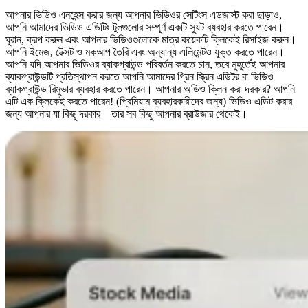
আপনার ভিডিও এনহেন্স করার জন্য আপনার ভিডিওর সেটিংস এডজাস্ট করা ছাড়াও,
আপনি আমাদের ভিডিও এডিটিং টুলগুলোর সম্পূর্ণ একটি স্যুট ব্যবহার করতে পারেন।
ঘুরান, ক্রপ করুন এবং আপনার ভিডিওগুলোকে মাত্র কয়েকটি ক্লিকেই রিসাইজ করুন।
আপনি ইমেজ, টেক্সট ও মকআপ তৈরি এবং অন্যান্য এলিমেন্টও যুক্ত করতে পারেন।
আপনি যদি আপনার ভিডিওর ব্যাকগ্রাউন্ড পরিবর্তন করতে চান, তবে মুহূর্তেই আপনার
ব্যাকগ্রাউন্ডটি প্রতিস্থাপন করতে আপনি আমাদের গ্রিন স্ক্রিন এডিটর বা ভিডিও
ব্যাকগ্রাউন্ড রিমুভার ব্যবহার করতে পারেন। আপনার অডিও ক্লিন করা দরকার? আপনি
এটি এক ক্লিকেই করতে পারেন! (প্রিমিয়াম ব্যবহারকারীদের জন্য) ভিডিও এডিট করার
জন্য আপনার যা কিছু দরকার—তার সব কিছু আপনার ব্রাউজার থেকেই।