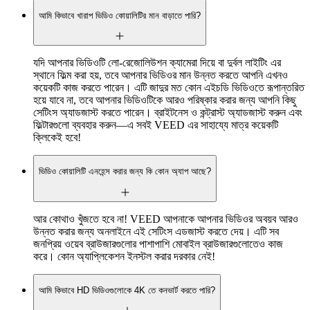
আমি কিভাবে খারাপ ভিডিও কোয়ালিটির মান বাড়াতে পারি?
যদি আপনার ভিডিওটি লো-রেজোলিউশন ক্যামেরা দিয়ে বা দুর্বল লাইটিং এর
স্থানে ফিল্ম করা হয়, তবে আপনার ভিডিওর মান উন্নত করতে আপনি এখনও
কয়েকটি কাজ করতে পারেন। এটি জাদুর মত কোন এইচডি ভিডিওতে রূপান্তরিত
হয়ে যাবে না, তবে আপনার ভিডিওটিকে আরও পরিষ্কার করার জন্য আপনি কিছু
সেটিংস অ্যাডজাস্ট করতে পারেন। ব্রাইটনেস ও কন্ট্রাস্ট অ্যাডজাস্ট করুন এবং
ফিল্টারগুলো ব্যবহার করুন—এ সবই VEED এর সাহায্যে মাত্র কয়েকটি
ক্লিকেই হবে!
ভিডিও কোয়ালিটি এনহেন্স করার জন্য কি কোন অ্যাপ আছে?
আর কোথাও খুঁজতে হবে না! VEED আপনাকে আপনার ভিডিওর অবয়ব আরও
উন্নত করার জন্য অনলাইনে এই সেটিংস এডজাস্ট করতে দেয়। এটি সব
জনপ্রিয় ওয়েব ব্রাউজারগুলোর পাশাপাশি মোবাইল ব্রাউজারগুলোতেও কাজ
করে। কোন অ্যাপ্লিকেশন ইনস্টল করার দরকার নেই!
আমি কিভাবে HD ভিডিওগুলোকে 4K তে কনভার্ট করতে পারি?