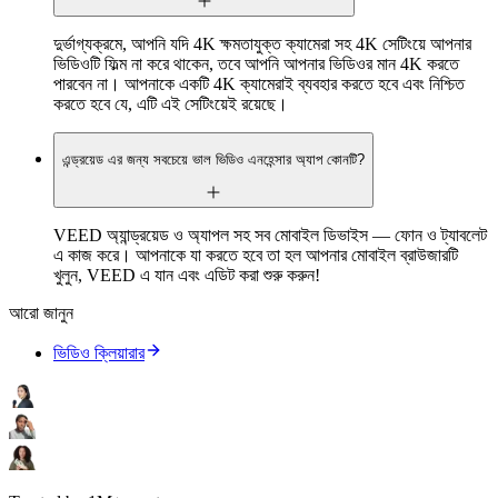
দুর্ভাগ্যক্রমে, আপনি যদি 4K ক্ষমতাযুক্ত ক্যামেরা সহ 4K সেটিংয়ে আপনার
ভিডিওটি ফিল্ম না করে থাকেন, তবে আপনি আপনার ভিডিওর মান 4K করতে
পারবেন না। আপনাকে একটি 4K ক্যামেরাই ব্যবহার করতে হবে এবং নিশ্চিত
করতে হবে যে, এটি এই সেটিংয়েই রয়েছে।
এন্ড্রয়েড এর জন্য সবচেয়ে ভাল ভিডিও এনহেন্সার অ্যাপ কোনটি?
VEED অ্যান্ড্রয়েড ও অ্যাপল সহ সব মোবাইল ডিভাইস — ফোন ও ট্যাবলেট
এ কাজ করে। আপনাকে যা করতে হবে তা হল আপনার মোবাইল ব্রাউজারটি
খুলুন, VEED এ যান এবং এডিট করা শুরু করুন!
আরো জানুন
ভিডিও ক্লিয়ারার