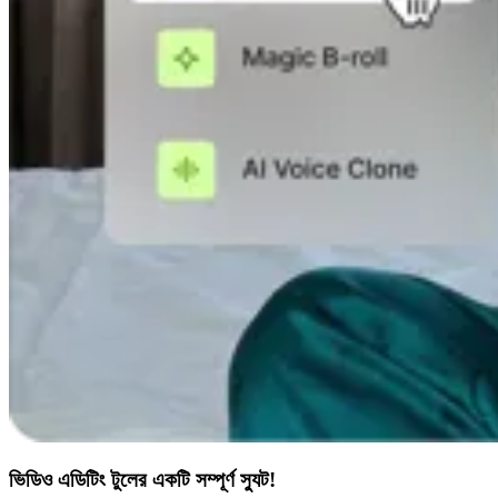
ভিডিও এডিটিং টুলের একটি সম্পূর্ণ স্যুট!