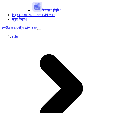
উদাহরণ ভিডিও
বিক্রয় দলের সাথে যোগাযোগ করুন
মূল্য নির্ধারণ
লগইন করুন
সাইন আপ করুন
হোম