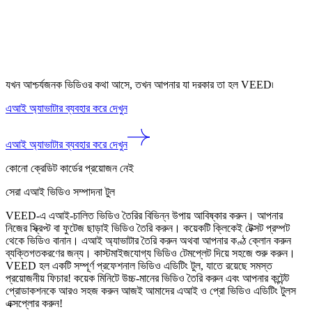
যখন আশ্চর্যজনক ভিডিওর কথা আসে, তখন আপনার যা দরকার তা হল VEED৷
এআই অ্যাভাটার ব্যবহার করে দেখুন
এআই অ্যাভাটার ব্যবহার করে দেখুন
কোনো ক্রেডিট কার্ডের প্রয়োজন নেই
সেরা এআই ভিডিও সম্পাদনা টুল
VEED-এ এআই-চালিত ভিডিও তৈরির বিভিন্ন উপায় আবিষ্কার করুন। আপনার
নিজের স্ক্রিপ্ট বা ফুটেজ ছাড়াই ভিডিও তৈরি করুন। কয়েকটি ক্লিকেই টেক্সট প্রম্পট
থেকে ভিডিও বানান। এআই অ্যাভাটার তৈরি করুন অথবা আপনার কণ্ঠ ক্লোন করুন
ব্যক্তিগতকরণের জন্য। কাস্টমাইজযোগ্য ভিডিও টেমপ্লেট দিয়ে সহজে শুরু করুন।
VEED হল একটি সম্পূর্ণ প্রফেশনাল ভিডিও এডিটিং টুল, যাতে রয়েছে সমস্ত
প্রয়োজনীয় ফিচার! কয়েক মিনিটে উচ্চ-মানের ভিডিও তৈরি করুন এবং আপনার কন্টেন্ট
প্রোডাকশনকে আরও সহজ করুন আজই আমাদের এআই ও প্রো ভিডিও এডিটিং টুলস
এক্সপ্লোর করুন!