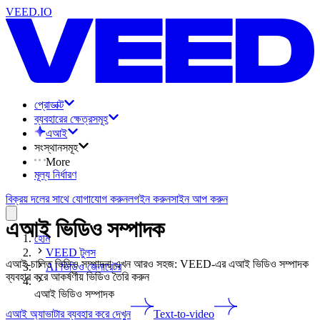
VEED.IO
প্রোডাক্ট
ব্যবহারের ক্ষেত্রসমূহ
এআই
সংস্থানসমূহ
More
মূল্য নির্ধারণ
বিক্রয় দলের সাথে যোগাযোগ করুন
লগইন করুন
সাইন আপ করুন
এআই ভিডিও সম্পাদক
হোম
VEED টুলস
এআই-চালিত ভিডিও সম্পাদনা এখন আরও সহজ: VEED-এর এআই ভিডিও সম্পাদক
AI ভিডিও জেনারেটর
ব্যবহার করে আকর্ষণীয় ভিডিও তৈরি করুন
এআই ভিডিও সম্পাদক
এআই অ্যাভাটার ব্যবহার করে দেখুন
Text-to-video