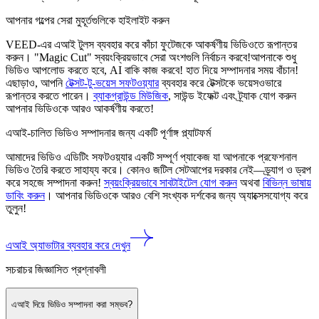
আপনার গল্পের সেরা মুহূর্তগুলিকে হাইলাইট করুন
VEED-এর এআই টুলস ব্যবহার করে কাঁচা ফুটেজকে আকর্ষণীয় ভিডিওতে রূপান্তর
করুন। "Magic Cut" স্বয়ংক্রিয়ভাবে সেরা অংশগুলি নির্বাচন করবে!আপনাকে শুধু
ভিডিও আপলোড করতে হবে, AI বাকি কাজ করবে! হাত দিয়ে সম্পাদনার সময় বাঁচান!
এছাড়াও, আপনি
টেক্সট-টু-ভয়েস সফটওয়্যার
ব্যবহার করে টেক্সটকে ভয়েসওভারে
রূপান্তর করতে পারেন।
ব্যাকগ্রাউন্ড মিউজিক
, সাউন্ড ইফেক্ট এবং ট্র্যাক যোগ করুন
আপনার ভিডিওকে আরও আকর্ষণীয় করতে!
এআই-চালিত ভিডিও সম্পাদনার জন্য একটি পূর্ণাঙ্গ প্ল্যাটফর্ম
আমাদের ভিডিও এডিটিং সফটওয়্যার একটি সম্পূর্ণ প্যাকেজ যা আপনাকে প্রফেশনাল
ভিডিও তৈরি করতে সাহায্য করে। কোনও জটিল সেটআপের দরকার নেই—ড্র্যাগ ও ড্রপ
করে সহজে সম্পাদনা করুন!
স্বয়ংক্রিয়ভাবে সাবটাইটেল যোগ করুন
অথবা
বিভিন্ন ভাষায়
ডাবিং করুন
। আপনার ভিডিওকে আরও বেশি সংখ্যক দর্শকের জন্য অ্যাক্সেসযোগ্য করে
তুলুন!
এআই অ্যাভাটার ব্যবহার করে দেখুন
সচরাচর জিজ্ঞাসিত প্রশ্নাবলী
এআই দিয়ে ভিডিও সম্পাদনা করা সম্ভব?