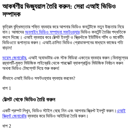
আকর্ষণীয় ভিজ্যুয়াল তৈরি করুন: সেরা এআই ভিডিও
সম্পাদক
কৃত্রিম বুদ্ধিমত্তার শক্তি ব্যবহার করে আপনার ভিডিও কনটেন্টকে নতুন উচ্চতায় নিয়ে
যান। আমাদের
অনলাইন ভিডিও সম্পাদনা সফটওয়্যার
ভিডিও কনটেন্ট তৈরির পদ্ধতিকে
বদলে দিচ্ছে। এআই ব্যবহার করে টেক্সট ইনপুট ও স্ক্রিপ্টকে ইউটিউব শর্টস ও মার্কেটিং
ভিডিওতে রূপান্তর করুন। এআই-চালিত ভিডিও প্রোডাকশনের মাধ্যমে কাজের গতি
বাড়ান!
ভয়েস জেনারেটর
, এআই অ্যাভাটার এবং স্টক মিডিয়া একত্রে ব্যবহার করুন।বিনামূল্যের
রয়্যালটি-মুক্ত মিউজিক লাইব্রেরি থেকে পারফেক্ট ব্যাকগ্রাউন্ড মিউজিক নির্বাচন করুন
অথবা ভিডিও টেমপ্লেট দিয়ে শুরু করুন!
কীভাবে এআই ভিডিও সফটওয়্যার ব্যবহার করবেন?
ধাপ 1
টেক্সট থেকে ভিডিও তৈরি করুন
একটি প্রম্পট লিখুন, ভিডিও স্টাইল বেছে নিন এবং আপনার স্ক্রিপ্ট ইনপুট করুন।
এআই
স্ক্রিপ্ট জেনারেটর
ব্যবহার করে ভিডিও আইডিয়া তৈরি করুন।
ধাপ 2