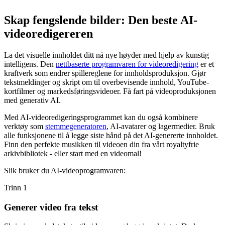
Skap fengslende bilder: Den beste AI-
videoredigereren
La det visuelle innholdet ditt nå nye høyder med hjelp av kunstig
intelligens. Den
nettbaserte programvaren for videoredigering
er et
kraftverk som endrer spillereglene for innholdsproduksjon. Gjør
tekstmeldinger og skript om til overbevisende innhold, YouTube-
kortfilmer og markedsføringsvideoer. Få fart på videoproduksjonen
med generativ AI.
Med AI-videoredigeringsprogrammet kan du også kombinere
verktøy som
stemmegeneratoren
, AI-avatarer og lagermedier. Bruk
alle funksjonene til å legge siste hånd på det AI-genererte innholdet.
Finn den perfekte musikken til videoen din fra vårt royaltyfrie
arkivbibliotek - eller start med en videomal!
Slik bruker du AI-videoprogramvaren:
Trinn 1
Generer video fra tekst