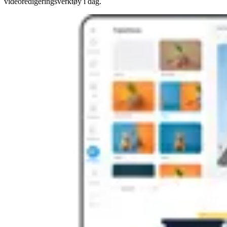
videoredigeringsverktøy i dag.