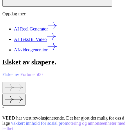
Oppdag mer:
AI Reel Generator
AI Tekst til Video
AI-videogenerator
Elsket av skapere.
Elsket av Fortune 500
“
VEED har vært revolusjonerende. Det har gjort det mulig for oss å
lage
vakkert innhold for sosial promotering og annonseenheter med
letthet.