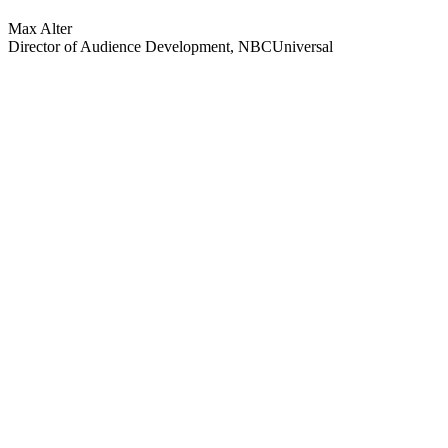
Max Alter
Director of Audience Development, NBCUniversal