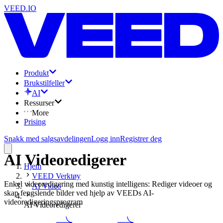
VEED.IO
Produkt
Brukstilfeller
AI
Ressurser
More
Prising
Snakk med salgsavdelingen
Logg inn
Registrer deg
AI Videoredigerer
Hjem
VEED Verktøy
Enkel videoredigering med kunstig intelligens: Rediger videoer og
AI Video
skap fengslende bilder ved hjelp av VEEDs AI-
videoredigeringsprogram
AI Videoredigerer