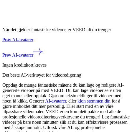
Når det gjelder fantastiske videoer, er VEED alt du trenger
Prøv AI-avatarer
Prøv AI-avatarer
Ingen kredittkort kreves
Det beste AI-verktøyet for videoredigering
Oppdag de mange fantastiske måtene du kan lage og redigere AI-
genererte videoer på med VEED. Du kan lage videoer selv uten
eget manus eller opptak. Gjør om tekstmeldinger til videoer med
noen få klikk. Generer
AI-avatarer
, eller
klon stemmen din
for å
gjøre innholdet ditt mer personlig. Eller start med en av våre
tilpassbare videomaler. VEED er en komplett pakke med alle de
profesjonelle videoredigeringsverktøyene du trenger! Lag fantastiske
videoer på bare noen minutter, slik at du kan effektivisere prosessen
med å skape innhold. Utforsk våre AI- og profesjonelle