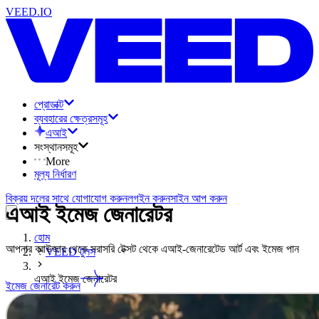
VEED.IO
প্রোডাক্ট
ব্যবহারের ক্ষেত্রসমূহ
এআই
সংস্থানসমূহ
More
মূল্য নির্ধারণ
বিক্রয় দলের সাথে যোগাযোগ করুন
লগইন করুন
সাইন আপ করুন
এআই ইমেজ জেনারেটর
হোম
আপনার ব্রাউজার থেকে সরাসরি টেক্সট থেকে এআই-জেনারেটেড আর্ট এবং ইমেজ পান
VEED টুলস
এআই ইমেজ জেনারেটর
ইমেজ জেনারেট করুন