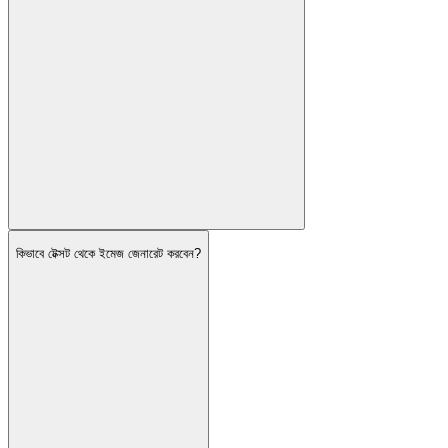
কিভাবে টেক্সট থেকে ইমেজ জেনারেট করবেন?