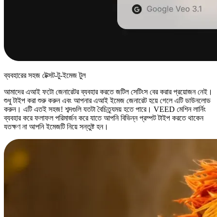
ব্যবহারের সহজ টেক্সট-টু-ইমেজ টুল
আমাদের এআই ফটো জেনারেটর ব্যবহার করতে জটিল সেটিংস বের করার প্রয়োজন নেই।
শুধু টাইপ করা শুরু করুন এবং আপনার এআই ইমেজ জেনারেট হয়ে গেলে এটি ডাউনলোড
করুন। এটি এতই সহজ! শব্দগুলি যতটা বৈচিত্র্যময় হতে পারে। VEED মেশিন লার্নিং
ব্যবহার করে ফলাফল পরিমার্জন করে যাতে আপনি বিভিন্ন প্রম্পট টাইপ করতে থাকেন
যতক্ষণ না আপনি ইমেজটি নিয়ে সন্তুষ্ট হন।