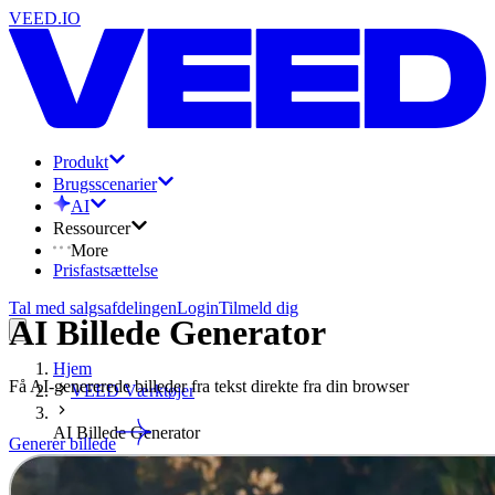
VEED.IO
Produkt
Brugsscenarier
AI
Ressourcer
More
Prisfastsættelse
Tal med salgsafdelingen
Login
Tilmeld dig
AI Billede Generator
Hjem
Få AI-genererede billeder fra tekst direkte fra din browser
VEED Værktøjer
AI Billede Generator
Generer billede