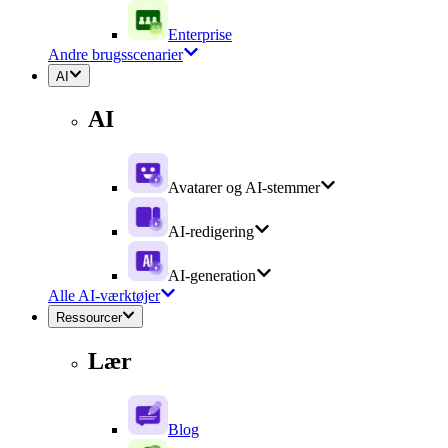
Enterprise
Andre brugsscenarier
AI
AI
Avatarer og AI-stemmer
AI-redigering
AI-generation
Alle AI-værktøjer
Ressourcer
Lær
Blog