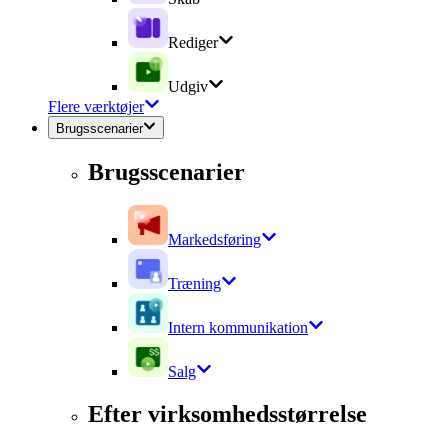
Rediger
Udgiv
Flere værktøjer
Brugsscenarier
Brugsscenarier
Markedsføring
Træning
Intern kommunikation
Salg
Efter virksomhedsstørrelse