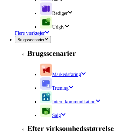
Rediger
Udgiv
Flere værktøjer
Brugsscenarier
Brugsscenarier
Markedsføring
Træning
Intern kommunikation
Salg
Efter virksomhedsstørrelse