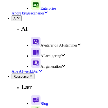
Enterprise
Andre brugsscenarier
AI
AI
Avatarer og AI-stemmer
AI-redigering
AI-generation
Alle AI-værktøjer
Ressourcer
Lær
Blog