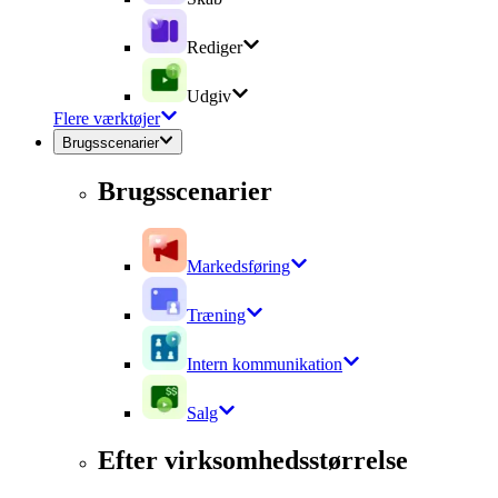
Rediger
Udgiv
Flere værktøjer
Brugsscenarier
Brugsscenarier
Markedsføring
Træning
Intern kommunikation
Salg
Efter virksomhedsstørrelse