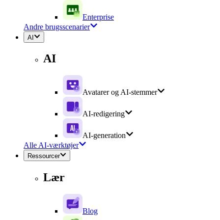
Enterprise
Andre brugsscenarier
AI
AI
Avatarer og AI-stemmer
AI-redigering
AI-generation
Alle AI-værktøjer
Ressourcer
Lær
Blog