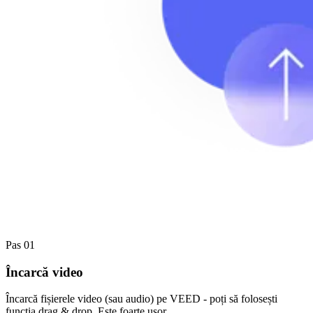
Pas 01
Încarcă video
Încarcă fișierele video (sau audio) pe VEED - poți să folosești
funcția drag & drop. Este foarte ușor.