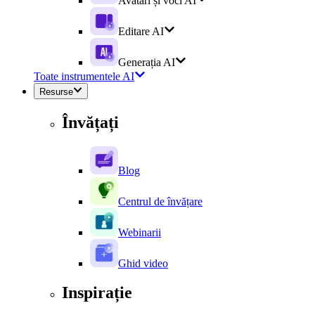
Avatari și voci AI
Editare AI
Generația AI
Toate instrumentele AI
Resurse
Învățați
Blog
Centrul de învățare
Webinarii
Ghid video
Inspirație