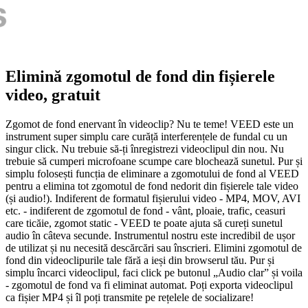
Elimină zgomotul de fond din fișierele
video, gratuit
Zgomot de fond enervant în videoclip? Nu te teme! VEED este un
instrument super simplu care curăță interferențele de fundal cu un
singur click. Nu trebuie să-ți înregistrezi videoclipul din nou. Nu
trebuie să cumperi microfoane scumpe care blochează sunetul. Pur și
simplu folosești funcția de eliminare a zgomotului de fond al VEED
pentru a elimina tot zgomotul de fond nedorit din fișierele tale video
(și audio!). Indiferent de formatul fișierului video - MP4, MOV, AVI
etc. - indiferent de zgomotul de fond - vânt, ploaie, trafic, ceasuri
care ticăie, zgomot static - VEED te poate ajuta să cureți sunetul
audio în câteva secunde. Instrumentul nostru este incredibil de ușor
de utilizat și nu necesită descărcări sau înscrieri. Elimini zgomotul de
fond din videoclipurile tale fără a ieși din browserul tău. Pur și
simplu încarci videoclipul, faci click pe butonul „Audio clar” și voila
- zgomotul de fond va fi eliminat automat. Poți exporta videoclipul
ca fișier MP4 și îl poți transmite pe rețelele de socializare!