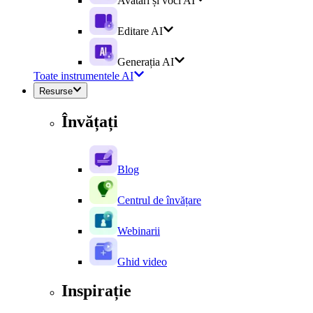
Avatari și voci AI
Editare AI
Generația AI
Toate instrumentele AI
Resurse
Învățați
Blog
Centrul de învățare
Webinarii
Ghid video
Inspirație