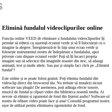
Elimină fundalul videoclipurilor online
Funcția online VEED de eliminare a fundalului videoclipurilor îți
permite să editezi cu ușurință ecranul verde și să îl înlocuiești cu o
imagine la alegere. Înregistrează-te în fața unui ecran verde și
folosește instrumentul nostru de îndepărtare a fundalului, apoi
privește cum dispare ecranul verde! Poți să îți încarci propria
imagine sau să selectezi din imaginile noastre din stoc, să adaugi
animații, text și multe altele. Sau pur și simplu faci click pe „Elimină
fundal”!
Este online și se poate folosi gratuit. Poți elimina fundalul din
videoclip direct din browserul tău. Nu trebuie să instalezi niciun
software sau plugin! De asemenea, poți adăuga efecte sonore,
muzică de fundal și clipuri video din biblioteca noastră media. Ai
nevoie să elimini și zgomotul de fond din fișierul audio? Software-ul
nostru de editare video poate face și asta! Consultă programul nostru
ușor de utilizat pentru eliminarea zgomotului de fond.