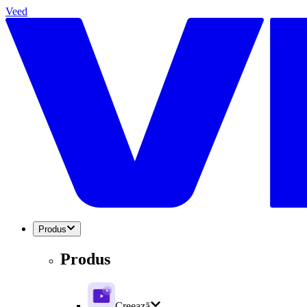
Veed
Produs
Produs
Creează