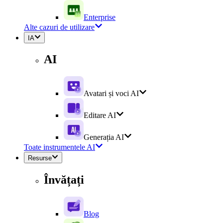
Enterprise
Alte cazuri de utilizare
IA
AI
Avatari și voci AI
Editare AI
Generația AI
Toate instrumentele AI
Resurse
Învățați
Blog