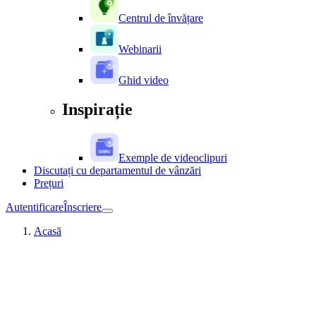
Centrul de învățare
Webinarii
Ghid video
Inspirație
Exemple de videoclipuri
Discutați cu departamentul de vânzări
Prețuri
Autentificare
Înscriere
Acasă