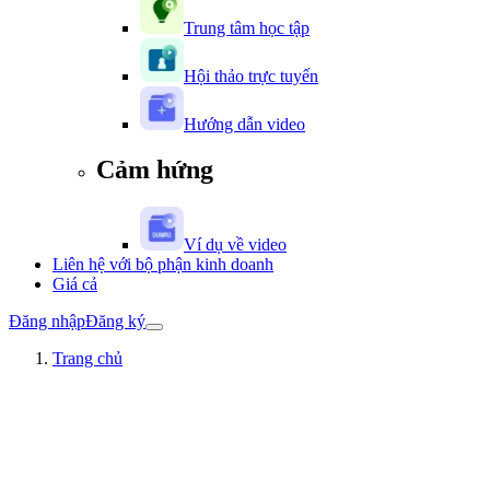
Trung tâm học tập
Hội thảo trực tuyến
Hướng dẫn video
Cảm hứng
Ví dụ về video
Liên hệ với bộ phận kinh doanh
Giá cả
Đăng nhập
Đăng ký
Trang chủ