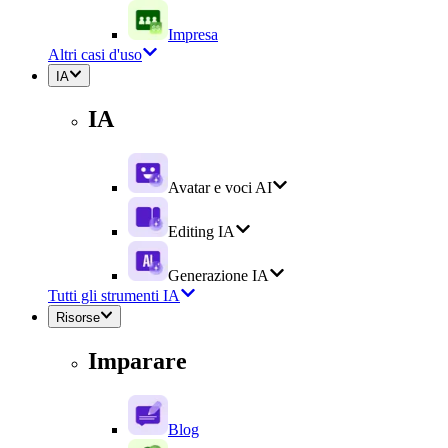
Impresa
Altri casi d'uso
IA
IA
Avatar e voci AI
Editing IA
Generazione IA
Tutti gli strumenti IA
Risorse
Imparare
Blog