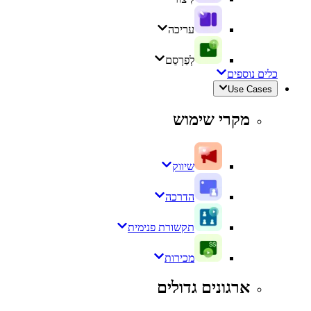
עריכה
לְפַרְסֵם
כלים נוספים
Use Cases
מקרי שימוש
שיווק
הדרכה
תקשורת פנימית
מכירות
ארגונים גדולים