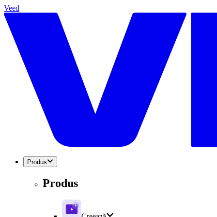
Veed
Produs
Produs
Creează