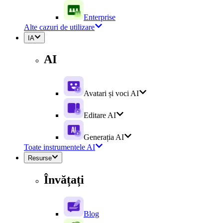
Enterprise
Alte cazuri de utilizare
IA
AI
Avatari și voci AI
Editare AI
Generația AI
Toate instrumentele AI
Resurse
Învățați
Blog