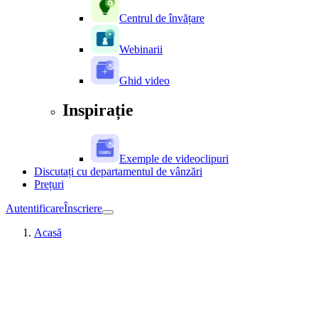
Centrul de învățare
Webinarii
Ghid video
Inspirație
Exemple de videoclipuri
Discutați cu departamentul de vânzări
Prețuri
Autentificare
Înscriere
Acasă