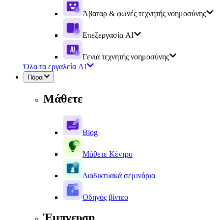
Άβαταρ & φωνές τεχνητής νοημοσύνης
Επεξεργασία AI
Γενιά τεχνητής νοημοσύνης
Όλα τα εργαλεία AI
Πόροι
Μάθετε
Blog
Μάθετε Κέντρο
Διαδικτυακά σεμινάρια
Οδηγός βίντεο
Έμπνευση