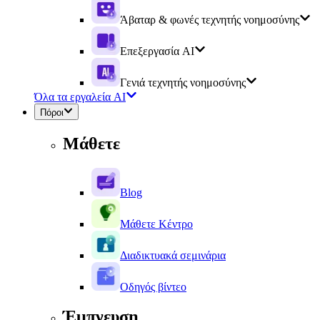
Άβαταρ & φωνές τεχνητής νοημοσύνης
Επεξεργασία AI
Γενιά τεχνητής νοημοσύνης
Όλα τα εργαλεία AI
Πόροι
Μάθετε
Blog
Μάθετε Κέντρο
Διαδικτυακά σεμινάρια
Οδηγός βίντεο
Έμπνευση