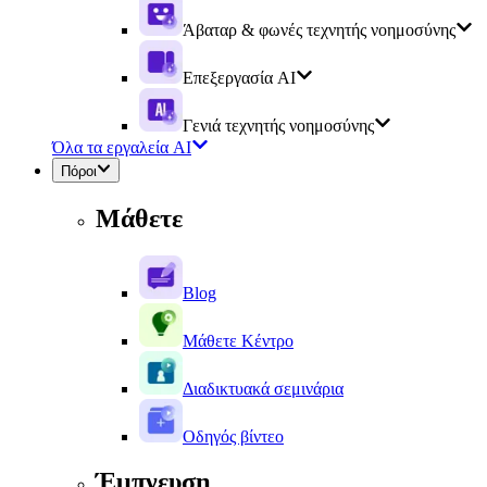
Άβαταρ & φωνές τεχνητής νοημοσύνης
Επεξεργασία AI
Γενιά τεχνητής νοημοσύνης
Όλα τα εργαλεία AI
Πόροι
Μάθετε
Blog
Μάθετε Κέντρο
Διαδικτυακά σεμινάρια
Οδηγός βίντεο
Έμπνευση