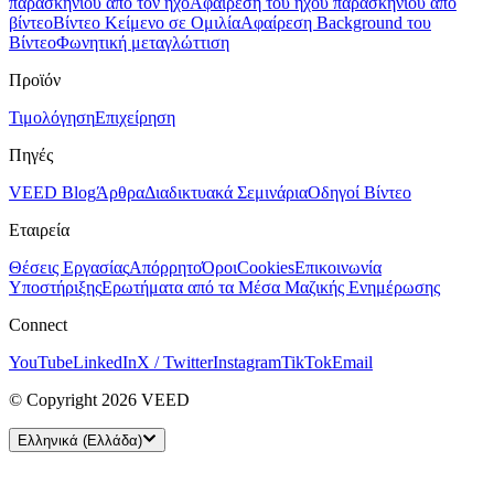
παρασκηνίου από τον ήχο
Αφαίρεση του ήχου παρασκηνίου από
βίντεο
Βίντεο Κείμενο σε Ομιλία
Αφαίρεση Background του
Βίντεο
Φωνητική μεταγλώττιση
Προϊόν
Τιμολόγηση
Επιχείρηση
Πηγές
VEED Blog
Άρθρα
Διαδικτυακά Σεμινάρια
Οδηγοί Βίντεο
Εταιρεία
Θέσεις Εργασίας
Απόρρητο
Όροι
Cookies
Επικοινωνία
Υποστήριξης
Ερωτήματα από τα Μέσα Μαζικής Ενημέρωσης
Connect
YouTube
LinkedIn
X / Twitter
Instagram
TikTok
Email
© Copyright 2026 VEED
Ελληνικά (Ελλάδα)