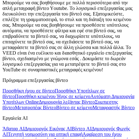
Μπορούμε να σας βοηθήσουμε με πολλά περισσότερα από την
απλή μεταγραφή βίντεο Υoutube. Το λογισμικό επεξεργασίας μας
διευκολύνει την επεξεργασία του βίντεό σας. Εξατομικεύστε,
επιλέξτε τη γραμματοσειρά, το στυλ και τη διάταξη του κειμένου
σας. Μπορούμε να σας βοηθήσουμε να προσθέσετε υπότιτλους
αυτόματα, να προσθέσετε φίλτρα και εφέ στα βίντεό σας, να
επιβραδύνετε τα βίντεό σας, να διαχωρίσετε υπότιτλους, να
επιταχύνετε τα βίντεό σας, να σχεδιάσετε τα βίντεό σας, να
μεταφράσετε τα βίντεό σας σε άλλη γλώσσα και πολλά άλλα. Το
VEED είναι ένα ευέλικτο και διαισθητικό εργαλείο επεξεργασίας
βίντεο, σχεδιασμένο με γνώμονα εσάς . Δοκιμάστε το δωρεάν
λογισμικό επεξεργασίας για να μετατρέψετε το βίντεό σας στο
YouTube σε συναρπαστικές μεταγραφές κειμένου!
Πρόγραμμα επεξεργασίας βίντεο
Προσθήκη ήχου σε βίντεο
Προσθήκη Υποτίτλων σε
βίντεο
Προσθήκη κειμένου
Ήχος σε κείμενο
Αυτόματη Δημιουργία
Υποτίτλων Online
Δημιουργία λεζάντας Βίντεο
Συμπιεστης
βίντεο
Μετατροπέας Βίντεο
Βίντεο σε κείμενο
Μεταφραστής Βίντεο
Εργαλεία AI
Άβαταρ AI
Δημιουργός Εικόνας AI
Βίντεο AI
Δημιουργός Φωνής
AI
Τεχνητή νοημοσύνη για οπτική επαφή
Αφαίρεση του ήχου