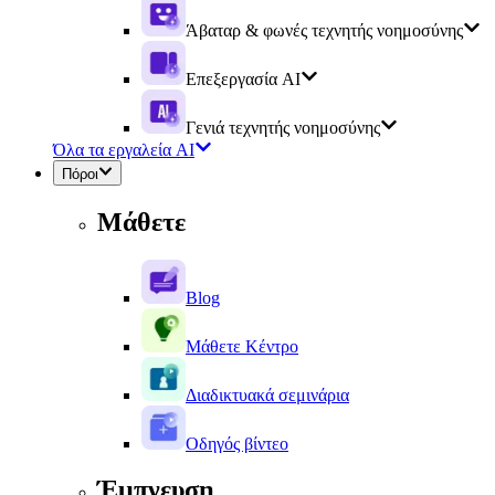
Άβαταρ & φωνές τεχνητής νοημοσύνης
Επεξεργασία AI
Γενιά τεχνητής νοημοσύνης
Όλα τα εργαλεία AI
Πόροι
Μάθετε
Blog
Μάθετε Κέντρο
Διαδικτυακά σεμινάρια
Οδηγός βίντεο
Έμπνευση