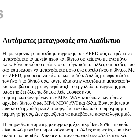
Αυτόματες μεταγραφές στο Διαδίκτυο
Η ηλεκτρονική υπηρεσία μεταγραφής του VEED σάς επιτρέπει να
μεταγράψετε τα αρχεία ήχου και βίντεο σε κείμενο με ένα μόνο
κλικ. Είναι πολύ πιο ευέλικτο σε σύγκριση με άλλες υπηρεσίες που
σας επιτρέπουν να μεταγράψετε μόνο ένα αρχείο ήχου ή βίντεο. Με
το VEED, μπορείτε να κάνετε και τα δύο. Απλώς μεταφορτώστε
τον ήχο ή το βίντεό σας, κάντε κλικ στην «Αυτόματη μεταγραφή»
και κατεβάστε τη μεταγραφή σας! Το εργαλείο μεταγραφής μας
υποστηρίζει όλες τις δημοφιλείς μορφές ήχου,
συμπεριλαμβανομένων των MP3, WAV και όλων των τύπων
αρχείων βίντεο όπως MP4, MOV, AVI και άλλα. Είναι απίστευτα
εύκολο στη χρήση και λειτουργεί απευθείας από το πρόγραμμα
περιήγησής σας. Δεν χρειάζεται να κατεβάσετε κανένα λογισμικό.
Η υπηρεσία αυτόματης μεταγραφής έχει ακρίβεια 95%—η οποία
είναι πολύ μεγαλύτερη σε σύγκριση με άλλες υπηρεσίες που είναι
ακόμη πιο ακριβές. Χρειάζεται μόνο να επεξεργαστείτε μερικές