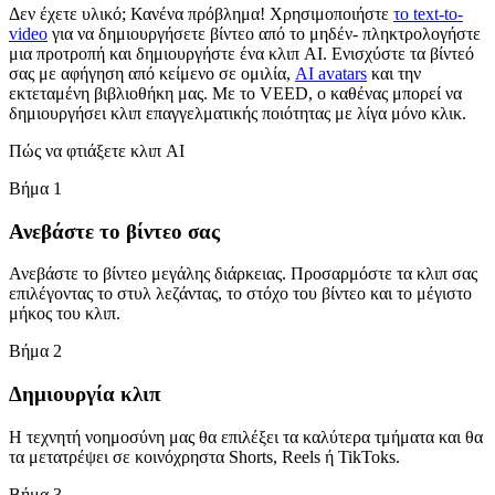
Δεν έχετε υλικό; Κανένα πρόβλημα! Χρησιμοποιήστε
το text-to-
video
για να δημιουργήσετε βίντεο από το μηδέν- πληκτρολογήστε
μια προτροπή και δημιουργήστε ένα κλιπ AI. Ενισχύστε τα βίντεό
σας με αφήγηση από κείμενο σε ομιλία,
AI avatars
και την
εκτεταμένη βιβλιοθήκη μας. Με το VEED, ο καθένας μπορεί να
δημιουργήσει κλιπ επαγγελματικής ποιότητας με λίγα μόνο κλικ.
Πώς να φτιάξετε κλιπ AI
Βήμα 1
Ανεβάστε το βίντεο σας
Ανεβάστε το βίντεο μεγάλης διάρκειας. Προσαρμόστε τα κλιπ σας
επιλέγοντας το στυλ λεζάντας, το στόχο του βίντεο και το μέγιστο
μήκος του κλιπ.
Βήμα 2
Δημιουργία κλιπ
Η τεχνητή νοημοσύνη μας θα επιλέξει τα καλύτερα τμήματα και θα
τα μετατρέψει σε κοινόχρηστα Shorts, Reels ή TikToks.
Βήμα 3