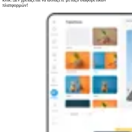
πλατφορμών!