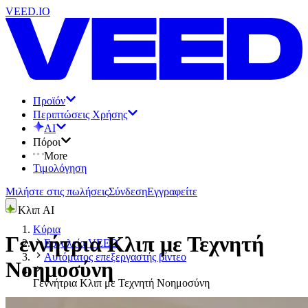
VEED.IO
Προϊόν
Περιπτώσεις Χρήσης
AI
Πόροι
More
Τιμολόγηση
Μιλήστε στις πωλήσεις
Σύνδεση
Εγγραφείτε
Κλιπ AI
Κύρια
Γεννήτρια Κλιπ με Τεχνητή
Εργαλεία VEED
Αυτόματος επεξεργαστής βίντεο
Νοημοσύνη
Γεννήτρια Κλιπ με Τεχνητή Νοημοσύνη