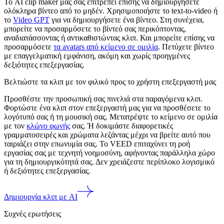
Το AI clip maker μας σας επιτρέπει επίσης να δημιουργήσετε
ολόκληρα βίντεο από το μηδέν. Χρησιμοποιήστε το text-to-video ή
το
Video GPT
για να δημιουργήσετε ένα βίντεο. Στη συνέχεια,
μπορείτε να προσαρμόσετε το βίντεό σας περικόπτοντας,
αναδιατάσσοντας ή αντικαθιστώντας κλιπ. Και μπορείτε επίσης να
προσαρμόσετε
τα avatars από κείμενο σε ομιλία
. Πετύχετε βίντεο
με επαγγελματική εμφάνιση, ακόμη και χωρίς προηγμένες
δεξιότητες επεξεργασίας.
Βελτιώστε τα κλιπ με τον φιλικό προς το χρήστη επεξεργαστή μας
Προσθέστε την προσωπική σας πινελιά στα παραγόμενα κλιπ.
Φορτώστε ένα κλιπ στον επεξεργαστή μας για να προσθέσετε το
λογότυπό σας ή τη μουσική σας. Μετατρέψτε το κείμενο σε ομιλία
με τον
κλώνο φωνής
σας. Ή δοκιμάστε διαφορετικές
γραμματοσειρές και χρώματα λεζάντας μέχρι να βρείτε αυτό που
ταιριάζει στην επωνυμία σας. Το VEED επιταχύνει τη ροή
εργασίας σας με τεχνητή νοημοσύνη, αφήνοντας παράλληλα χώρο
για τη δημιουργικότητά σας. Δεν χρειάζεστε περίπλοκο λογισμικό
ή δεξιότητες επεξεργασίας.
Δημιουργία κλιπ με AI
Συχνές ερωτήσεις