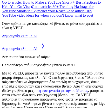
Go to article: How to Make a YouTube Short (+ Best Practices to
Help You Go Viral)
Go to article: 80+ Trending Hashtags for
YouTube Shorts to Skyrocket Your Reach
Go to article: 105
YouTube video ideas for when you don't know what to post
Όταν πρόκειται για καταπληκτικά βίντεο, το μόνο που χρειάζεστε
είναι η VEED
Δημιουργία κλιπ με AI
Δημιουργία κλιπ με AI
Δεν απαιτείται πιστωτική κάρτα
Περισσότερο από μια γεννήτρια βίντεο κλιπ AI
Με το VEED, μπορείτε να κάνετε πολλά περισσότερα από βίντεο
μικρής διάρκειας και κλιπ AI. Ο επεξεργαστής βίντεο "όλα σε ένα"
σάς επιτρέπει να δημιουργείτε όλα τα είδη περιεχομένου, όπως
επιδείξεις προϊόντων και εκπαιδευτικά βίντεο. Από τη δημιουργία
ιδεών για βίντεο μέχρι
τη συνεργασία με την ομάδα σας
, μπορείτε
να τα κάνετε όλα στον επεξεργαστή βίντεο μας. Το VEED
απλοποιεί τη διαδικασία παραγωγής σας, ώστε να μπορείτε να
δημιουργείτε γυαλισμένα βίντεο επαγγελματικής ποιότητας με λίγα
κλικ. Δεν χρειάζεται να αλλάζετε μεταξύ διαφορετικών