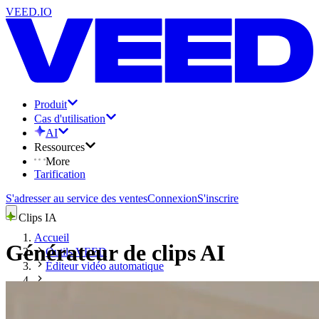
VEED.IO
Produit
Cas d'utilisation
AI
Ressources
More
Tarification
S'adresser au service des ventes
Connexion
S'inscrire
Clips IA
Accueil
Générateur de clips AI
Outils VEED
Éditeur vidéo automatique
Générateur de clips AI