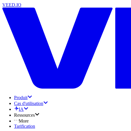
VEED.IO
Produit
Cas d'utilisation
IA
Ressources
More
Tarification