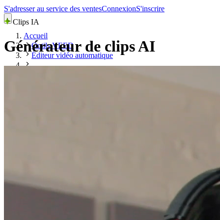
S'adresser au service des ventes
Connexion
S'inscrire
Clips IA
Accueil
Générateur de clips AI
Outils VEED
Éditeur vidéo automatique
Générateur de clips AI