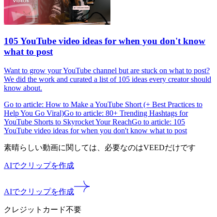
105 YouTube video ideas for when you don't know
what to post
Want to grow your YouTube channel but are stuck on what to post?
We did the work and curated a list of 105 ideas every creator should
know about.
Go to article: How to Make a YouTube Short (+ Best Practices to
Help You Go Viral)
Go to article: 80+ Trending Hashtags for
YouTube Shorts to Skyrocket Your Reach
Go to article: 105
YouTube video ideas for when you don't know what to post
素晴らしい動画に関しては、必要なのはVEEDだけです
AIでクリップを作成
AIでクリップを作成
クレジットカード不要