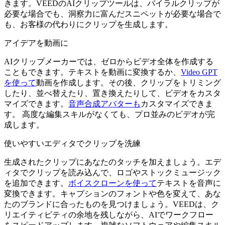
きます。VEEDのAIクリップツールは、バイラルクリップが
必要な場合でも、洞察力に富んだスニペットが必要な場合で
も、お客様の代わりにクリップを生成します。
アイデアを動画に
AIクリップメーカーでは、ゼロからビデオ全体を作成する
こともできます。テキストを動画に変換するか、
Video GPT
を使って
動画を作成します。その後、クリップをトリミング
したり、並べ替えたり、置き換えたりして、ビデオをカスタ
マイズできます。
音声合成アバターも
カスタマイズできま
す。 高度な編集スキルがなくても、プロ並みのビデオが完
成します。
使いやすいエディタでクリップを洗練
生成されたクリップにあなたのタッチを加えましょう。エデ
ィタでクリップを読み込んで、ロゴやストックミュージック
を追加できます。
ボイスクローンを使って
テキストを音声に
変換できます。キャプションのフォントや色を変えて、あな
たのブランドに合ったものを見つけましょう。VEEDは、ク
リエイティビティの余地を残しながら、AIでワークフロー