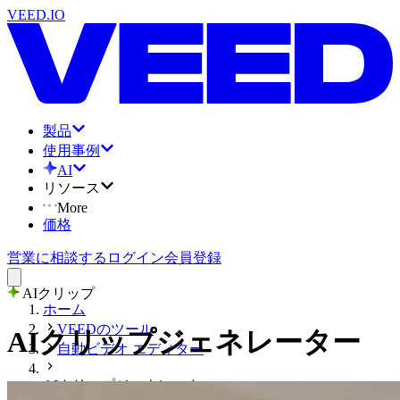
VEED.IO
製品
使用事例
AI
リソース
More
価格
営業に相談する
ログイン
会員登録
AIクリップ
ホーム
VEEDのツール
AIクリップジェネレーター
自動ビデオ エディター
AIクリップジェネレーター