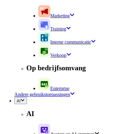
Marketing
Training
Interne communicatie
Verkoop
Op bedrijfsomvang
Enterprise
Andere gebruikstoepassingen
AI
AI