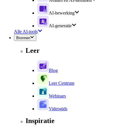
Avatars en AI-stemmen
AI-bewerking
AI-generatie
Alle AI-tools
Bronnen
Leer
Blog
Leer Centrum
Webinars
Videogids
Inspiratie