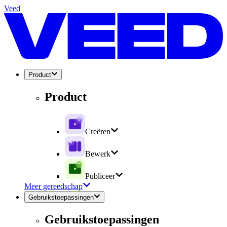
Veed
Product
Product
Creëren
Bewerk
Publiceer
Meer gereedschap
Gebruikstoepassingen
Gebruikstoepassingen