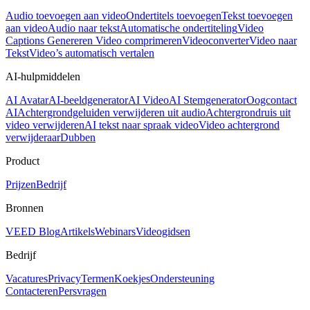
Audio toevoegen aan video
Ondertitels toevoegen
Tekst toevoegen
aan video
Audio naar tekst
Automatische ondertiteling
Video
Captions Genereren
Video comprimeren
Videoconverter
Video naar
Tekst
Video’s automatisch vertalen
AI-hulpmiddelen
AI Avatar
AI-beeldgenerator
AI Video
AI Stemgenerator
Oogcontact
AI
Achtergrondgeluiden verwijderen uit audio
Achtergrondruis uit
video verwijderen
AI tekst naar spraak video
Video achtergrond
verwijderaar
Dubben
Product
Prijzen
Bedrijf
Bronnen
VEED Blog
Artikels
Webinars
Videogidsen
Bedrijf
Vacatures
Privacy
Termen
Koekjes
Ondersteuning
Contacteren
Persvragen