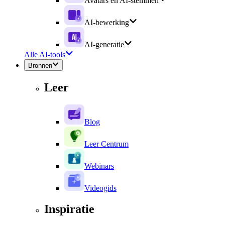
Avatars en AI-stemmen
AI-bewerking
AI-generatie
Alle AI-tools
Bronnen
Leer
Blog
Leer Centrum
Webinars
Videogids
Inspiratie