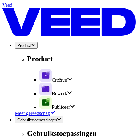
Veed
Product
Product
Creëren
Bewerk
Publiceer
Meer gereedschap
Gebruikstoepassingen
Gebruikstoepassingen