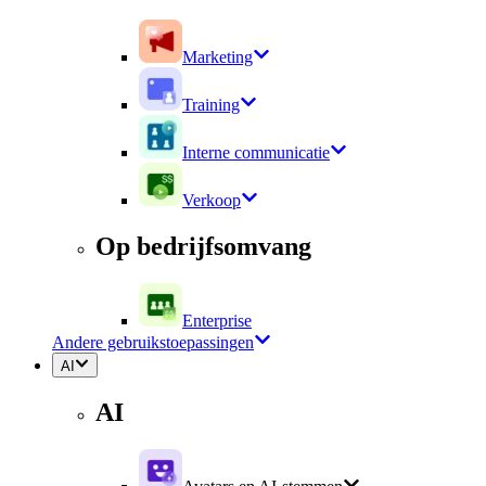
Marketing
Training
Interne communicatie
Verkoop
Op bedrijfsomvang
Enterprise
Andere gebruikstoepassingen
AI
AI