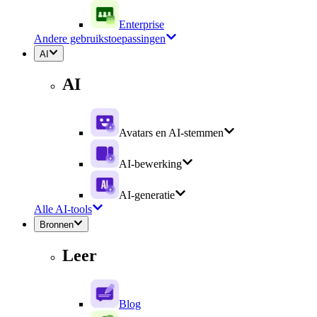
Enterprise
Andere gebruikstoepassingen
AI
AI
Avatars en AI-stemmen
AI-bewerking
AI-generatie
Alle AI-tools
Bronnen
Leer
Blog