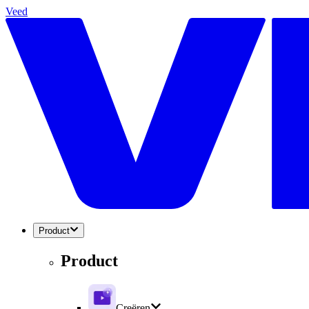
Veed
Product
Product
Creëren