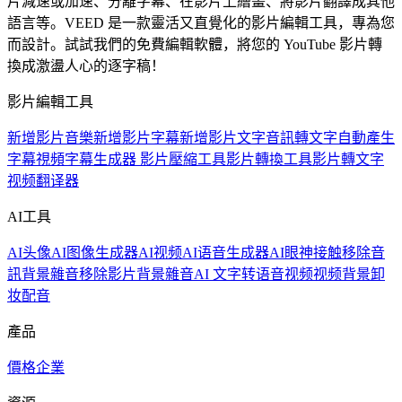
片減速或加速、分離字幕、在影片上繪畫、將影片翻譯成其他
語言等。VEED 是一款靈活又直覺化的影片編輯工具，專為您
而設計。試試我們的免費編輯軟體，將您的 YouTube 影片轉
換成激盪人心的逐字稿！
影片編輯工具
新增影片音樂
新增影片字幕
新增影片文字
音訊轉文字
自動產生
字幕
視頻字幕生成器
影片壓縮工具
影片轉換工具
影片轉文字
视频翻译器
AI工具
AI头像
AI图像生成器
AI视频
AI语音生成器
AI眼神接触
移除音
訊背景雜音
移除影片背景雜音
AI 文字转语音视频
视频背景卸
妆
配音
產品
價格
企業