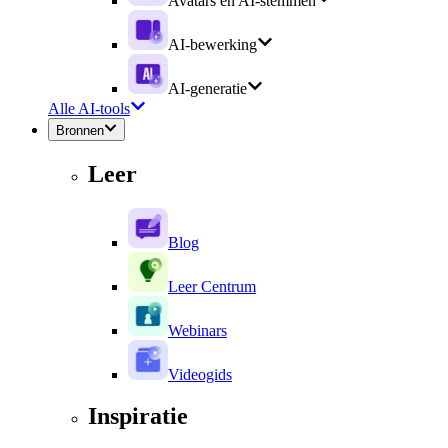
Avatars en AI-stemmen
AI-bewerking
AI-generatie
Alle AI-tools
Bronnen
Leer
Blog
Leer Centrum
Webinars
Videogids
Inspiratie