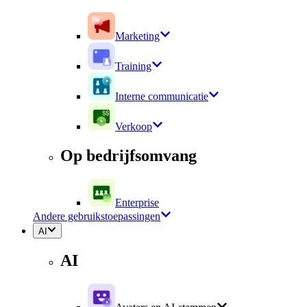
Marketing
Training
Interne communicatie
Verkoop
Op bedrijfsomvang
Enterprise
Andere gebruikstoepassingen
AI
AI