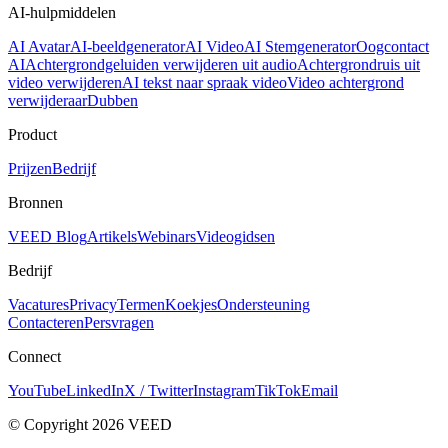
AI-hulpmiddelen
AI Avatar
AI-beeldgenerator
AI Video
AI Stemgenerator
Oogcontact
AI
Achtergrondgeluiden verwijderen uit audio
Achtergrondruis uit
video verwijderen
AI tekst naar spraak video
Video achtergrond
verwijderaar
Dubben
Product
Prijzen
Bedrijf
Bronnen
VEED Blog
Artikels
Webinars
Videogidsen
Bedrijf
Vacatures
Privacy
Termen
Koekjes
Ondersteuning
Contacteren
Persvragen
Connect
YouTube
LinkedIn
X / Twitter
Instagram
TikTok
Email
© Copyright 2026 VEED