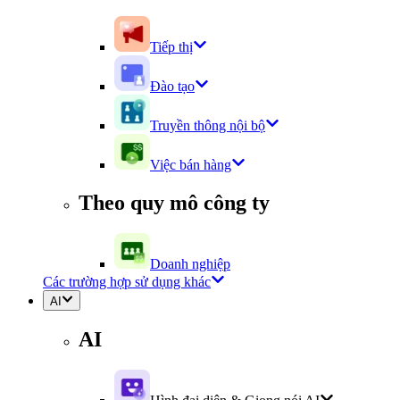
Tiếp thị
Đào tạo
Truyền thông nội bộ
Việc bán hàng
Theo quy mô công ty
Doanh nghiệp
Các trường hợp sử dụng khác
AI
AI