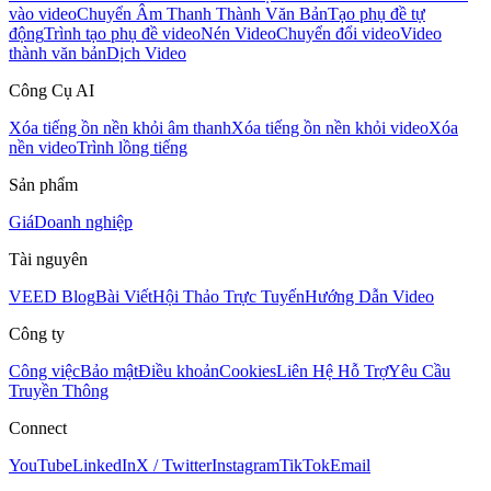
vào video
Chuyển Âm Thanh Thành Văn Bản
Tạo phụ đề tự
động
Trình tạo phụ đề video
Nén Video
Chuyển đổi video
Video
thành văn bản
Dịch Video
Công Cụ AI
Xóa tiếng ồn nền khỏi âm thanh
Xóa tiếng ồn nền khỏi video
Xóa
nền video
Trình lồng tiếng
Sản phẩm
Giá
Doanh nghiệp
Tài nguyên
VEED Blog
Bài Viết
Hội Thảo Trực Tuyến
Hướng Dẫn Video
Công ty
Công việc
Bảo mật
Điều khoản
Cookies
Liên Hệ Hỗ Trợ
Yêu Cầu
Truyền Thông
Connect
YouTube
LinkedIn
X / Twitter
Instagram
TikTok
Email