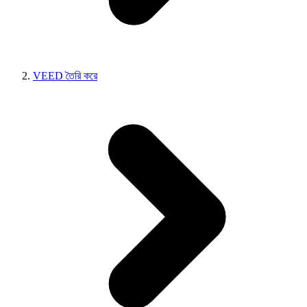
VEED তৈরি করে