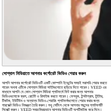
সোশ্যাল মিডিয়াতে আপনার কর্পোরেট ভিডিও শেয়ার করুন
আপনি আপনার কর্পোরেট ভিডিওটি একটি কোম্পানি ইভেন্টের সময়ই সরাসরি শেয়ার করতে
পারেন অথবা এটিকে সোশ্যাল মিডিয়া সাইটগুলোতে ছড়িয়ে দিতে পারেন। VEED এর
মাধ্যমে আপনি যে কোন সোশ্যাল মিডিয়া প্লাটফর্মে ফিট করার জন্য আপনার
ভিডিওগুলোকে ক্রপ, রোটেট ও রিসাইজ করতে পারেন। ফেসবুক, ইন্সটাগ্রাম, টুইটার,
টিকটক, ইউটিউব ও অন্যান্য ভিডিও-শেয়ারিং প্লাটফর্মগুলোতে শেয়ার করার জন্য
পারফেক্ট ভিডিও নিমন্ত্রণ তৈরি করুন। শুধু সেটিংস থেকে আপনার পছন্দের প্লাটফর্মটি
সিলেক্ট করুন। VEED স্বয়ংক্রিয়ভাবে আপনার ভিডিওটি অপটিমাইজ করে দিবে।