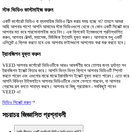
স্টক ভিডিও কাস্টমাইজ করুন
একটি কর্পোরেট ভিডিও বা ব্যবসায়িক ভিডিও ফিল্ম করার সময় হচ্ছে না? তাহলে আমরা
আছি আপনার পাশে! আপনি আমাদের স্টক ভিডিওগুলো থেকে যে কোন একটি সিলেক্ট করে
আপনার মত করে পারসোনালাইজ করে নিন। এক ক্লিকেই ইমেজগুলো প্রতিস্থাপিত
করুন, আপনার টেক্সট, ম্যাসেজ, মিউজিক ইত্যাদি যুক্ত করুন। আপনাকে শুধু একটি
এলিমেন্ট এ ক্লিক করতে হবে এবং আপনার ফাইলগুলো আপলোড করা শুরু করতে হবে।
ট্রানজিশন যুক্ত করুন
VEED আপনার কর্পোরেট ভিডিওটিকে আরও আকর্ষণীয় করে তোলার জন্য দুর্দান্ত সব
ট্রানজিশন ইফেক্ট ফিচার করে। আপনি ভিন্ন ভিন্ন ক্লিপে আপনার ভিডিওটি স্প্লিট
করতে পারেন এবং এগুলোর মাঝে মাঝে ট্রানজিশন ইফেক্ট যুক্ত করতে পারেন। এতে করে
আপনি বিভিন্ন টাইমলাইনে আপনার ভিডিওটিকে ভেঙ্গে ফেলতে পারবেন, যা আপনার
প্রেমের গল্প বলতে সাহায্য করবে। আপনার যা কিছু প্রয়োজন - সবকিছুই পাবেন
VEED এ!
ভিডিও সিলেক্ট করুন
সচরাচর জিজ্ঞাসিত প্রশ্নাবলী
আমি কীভাবে একটি কর্পোরেট ভিডিও তৈরি করতে পারি?