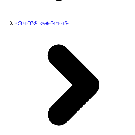
অটো সাবটাইটেল জেনারেটর অনলাইন