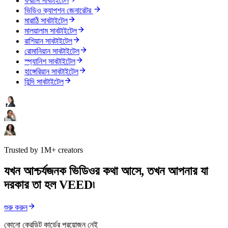
ফরাসি সাবটাইটেল
ভিডিও ক্যাপশন জেনারেটর
মারাঠি সাবটাইটেল
মালয়ালাম সাবটাইটেল
রাশিয়ান সাবটাইটেল
রোমানিয়ান সাবটাইটেল
স্প্যানিশ সাবটাইটেল
হাঙ্গেরিয়ান সাবটাইটেল
হিন্দি সাবটাইটেল
Trusted by 1M+ creators
যখন আশ্চর্যজনক ভিডিওর কথা আসে, তখন আপনার যা
দরকার তা হল VEED৷
শুরু করুন
কোনো ক্রেডিট কার্ডের প্রয়োজন নেই