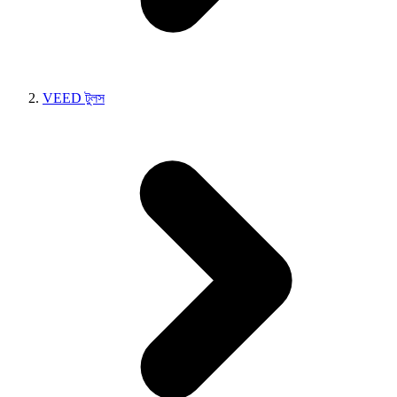
VEED টুলস