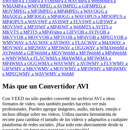
SWF
MP4 a TS
MP4 a VOB
MP4 a WAV
MP4 a WebM
MP4 a
WMA
MP4 a WMV
MPEG a AVI
MPEG a GIF
MPEG a
MOV
MPEG a MP3
MPEG a MP4
MPEG a WAV
OGG a
M4A
OGG a MP3
OGG a MP4
OGG a WAV
OPUS a MP3
OPUS a
MP4
OPUS a WAV
SWF a AVI
SWF a FLV
SWF a GIF
SWF a
MOV
SWF a MP3
SWF a MP4
SWF a WebM
TS a AVI
TS a
MKV
TS a MP3
TS a MP4
Video a GIF
VOB a AVI
VOB a
MKV
VOB a MOV
VOB a MP3
VOB a MP4
VOB a MPEG
VOB a
WMV
WAV a AAC
WAV a AVI
WAV a FLAC
WAV a M4A
WAV a
MOV
WAV a MP2
WAV a MP3
WAV a OGG
WAV a WMA
WebM a
AVI
WebM a GIF
WebM a MOV
WebM a MP3
WebM a MP4
WebM
a WMV
WMA a FLAC
WMA a M4A
WMA a MP3
WMA a
MP4
WMA a OGG
WMA a WAV
WMV a AVI
WMV a FLV
WMV a
GIF
WMV a MKV
WMV a MOV
WMV a MP3
WMV a MP4
WMV
a MPEG
WMV a WAV
WMV a WebM
Más que un Convertidor AVI
Con VEED no sólo puedes convertir tus archivos AVI a otros
formatos de video, sino también puedes hacerlos ver más
profesionales. Puedes agregar imágenes, audio, stickers, emojis e
incluso dibujar sobre tus videos. Utiliza nuestra herramienta de
recorte para cambiar el tamaño de tus videos y adaptarlos a cualquier
plataforma de redes sociales. ¡Haz todo esto directamente desde tu
navegador, sin tener que pagar una suscripción!