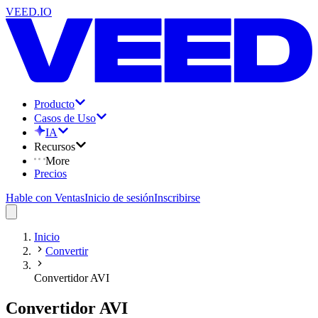
VEED.IO
Producto
Casos de Uso
IA
Recursos
More
Precios
Hable con Ventas
Inicio de sesión
Inscribirse
Inicio
Convertir
Convertidor AVI
Convertidor AVI