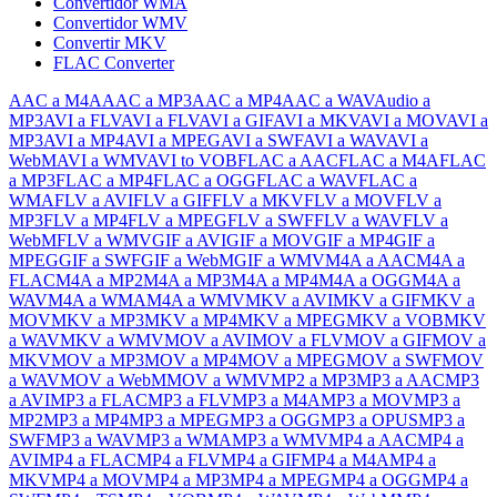
Convertidor WMA
Convertidor WMV
Convertir MKV
FLAC Converter
AAC a M4A
AAC a MP3
AAC a MP4
AAC a WAV
Audio a
MP3
AVI a FLV
AVI a FLV
AVI a GIF
AVI a MKV
AVI a MOV
AVI a
MP3
AVI a MP4
AVI a MPEG
AVI a SWF
AVI a WAV
AVI a
WebM
AVI a WMV
AVI to VOB
FLAC a AAC
FLAC a M4A
FLAC
a MP3
FLAC a MP4
FLAC a OGG
FLAC a WAV
FLAC a
WMA
FLV a AVI
FLV a GIF
FLV a MKV
FLV a MOV
FLV a
MP3
FLV a MP4
FLV a MPEG
FLV a SWF
FLV a WAV
FLV a
WebM
FLV a WMV
GIF a AVI
GIF a MOV
GIF a MP4
GIF a
MPEG
GIF a SWF
GIF a WebM
GIF a WMV
M4A a AAC
M4A a
FLAC
M4A a MP2
M4A a MP3
M4A a MP4
M4A a OGG
M4A a
WAV
M4A a WMA
M4A a WMV
MKV a AVI
MKV a GIF
MKV a
MOV
MKV a MP3
MKV a MP4
MKV a MPEG
MKV a VOB
MKV
a WAV
MKV a WMV
MOV a AVI
MOV a FLV
MOV a GIF
MOV a
MKV
MOV a MP3
MOV a MP4
MOV a MPEG
MOV a SWF
MOV
a WAV
MOV a WebM
MOV a WMV
MP2 a MP3
MP3 a AAC
MP3
a AVI
MP3 a FLAC
MP3 a FLV
MP3 a M4A
MP3 a MOV
MP3 a
MP2
MP3 a MP4
MP3 a MPEG
MP3 a OGG
MP3 a OPUS
MP3 a
SWF
MP3 a WAV
MP3 a WMA
MP3 a WMV
MP4 a AAC
MP4 a
AVI
MP4 a FLAC
MP4 a FLV
MP4 a GIF
MP4 a M4A
MP4 a
MKV
MP4 a MOV
MP4 a MP3
MP4 a MPEG
MP4 a OGG
MP4 a