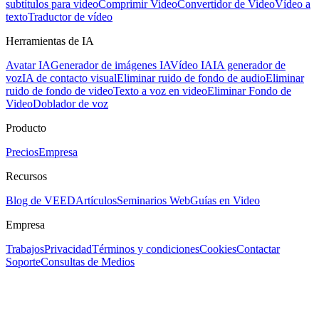
subtítulos para video
Comprimir Video
Convertidor de Video
Vídeo a
texto
Traductor de vídeo
Herramientas de IA
Avatar IA
Generador de imágenes IA
Vídeo IA
IA generador de
voz
IA de contacto visual
Eliminar ruido de fondo de audio
Eliminar
ruido de fondo de video
Texto a voz en video
Eliminar Fondo de
Video
Doblador de voz
Producto
Precios
Empresa
Recursos
Blog de VEED
Artículos
Seminarios Web
Guías en Video
Empresa
Trabajos
Privacidad
Términos y condiciones
Cookies
Contactar
Soporte
Consultas de Medios