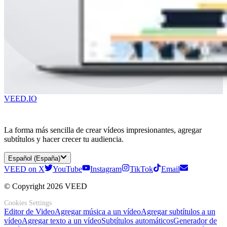
VEED.IO
La forma más sencilla de crear vídeos impresionantes, agregar
subtítulos y hacer crecer tu audiencia.
Español (España)
VEED on X
YouTube
Instagram
TikTok
Email
© Copyright 2026 VEED
Cookies Settings
Editor de Video
Agregar música a un vídeo
Agregar subtítulos a un
vídeo
Agregar texto a un vídeo
Subtítulos automáticos
Generador de