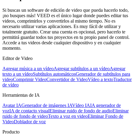
Si buscas un software de edición de video que pueda hacerlo todo,
¡no busques más! VEED es el único lugar donde puedes editar tus
videos, comprimirlos y convertirlos al mismo tiempo. No es
necesario utilizar varias aplicaciones. Es muy fácil de utilizar y
totalmente gratuito. Crear una cuenta es opcional, pero hacerlo te
permitirá guardar todos tus proyectos en tu propio panel de control.
Accede a tus videos desde cualquier dispositivo y en cualquier
momento.
Editor de Video
Agregar música a un vídeo
Agregar subtítulos a un vídeo
Agregar
texto a un vídeo
Subtítulos automáticos
Generador de subtítulos para
video
Comprimir Video
Convertidor de Video
Vídeo a texto
Traductor
de vídeo
Herramientas de IA
Avatar IA
Generador de imágenes IA
Vídeo IA
IA generador de
voz
IA de contacto visual
Eliminar ruido de fondo de audio
Eliminar
ruido de fondo de video
Texto a voz en video
Eliminar Fondo de
Video
Doblador de voz
Producto