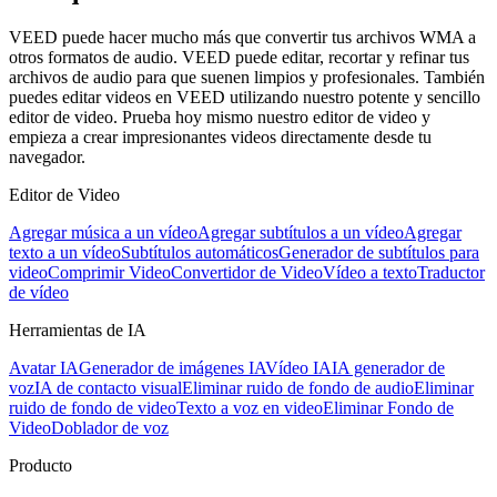
VEED puede hacer mucho más que convertir tus archivos WMA a
otros formatos de audio. VEED puede editar, recortar y refinar tus
archivos de audio para que suenen limpios y profesionales. También
puedes editar videos en VEED utilizando nuestro potente y sencillo
editor de video. Prueba hoy mismo nuestro editor de video y
empieza a crear impresionantes videos directamente desde tu
navegador.
Editor de Video
Agregar música a un vídeo
Agregar subtítulos a un vídeo
Agregar
texto a un vídeo
Subtítulos automáticos
Generador de subtítulos para
video
Comprimir Video
Convertidor de Video
Vídeo a texto
Traductor
de vídeo
Herramientas de IA
Avatar IA
Generador de imágenes IA
Vídeo IA
IA generador de
voz
IA de contacto visual
Eliminar ruido de fondo de audio
Eliminar
ruido de fondo de video
Texto a voz en video
Eliminar Fondo de
Video
Doblador de voz
Producto