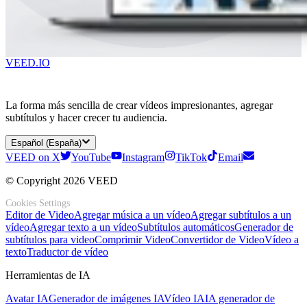
VEED.IO
La forma más sencilla de crear vídeos impresionantes, agregar
subtítulos y hacer crecer tu audiencia.
Español (España)
VEED on X
YouTube
Instagram
TikTok
Email
© Copyright 2026 VEED
Cookies Settings
Editor de Video
Agregar música a un vídeo
Agregar subtítulos a un
vídeo
Agregar texto a un vídeo
Subtítulos automáticos
Generador de
subtítulos para video
Comprimir Video
Convertidor de Video
Vídeo a
texto
Traductor de vídeo
Herramientas de IA
Avatar IA
Generador de imágenes IA
Vídeo IA
IA generador de