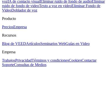
voz
IA de contacto visual
Eliminar ruido de fondo de audio
Eliminar
ruido de fondo de video
Texto a voz en video
Eliminar Fondo de
Video
Doblador de voz
Producto
Precios
Empresa
Recursos
Blog de VEED
Artículos
Seminarios Web
Guías en Video
Empresa
Trabajos
Privacidad
Términos y condiciones
Cookies
Contactar
Soporte
Consultas de Medios