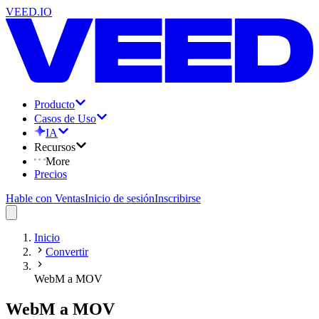
VEED.IO
Producto
Casos de Uso
IA
Recursos
More
Precios
Hable con Ventas
Inicio de sesión
Inscribirse
Inicio
Convertir
WebM a MOV
WebM a MOV