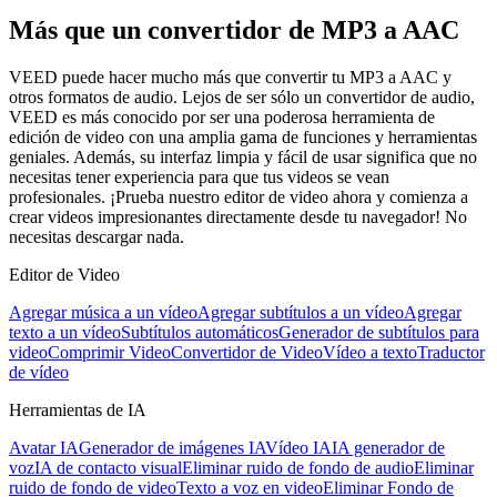
Más que un convertidor de MP3 a AAC
VEED puede hacer mucho más que convertir tu MP3 a AAC y
otros formatos de audio. Lejos de ser sólo un convertidor de audio,
VEED es más conocido por ser una poderosa herramienta de
edición de video con una amplia gama de funciones y herramientas
geniales. Además, su interfaz limpia y fácil de usar significa que no
necesitas tener experiencia para que tus videos se vean
profesionales. ¡Prueba nuestro editor de video ahora y comienza a
crear videos impresionantes directamente desde tu navegador! No
necesitas descargar nada.
Editor de Video
Agregar música a un vídeo
Agregar subtítulos a un vídeo
Agregar
texto a un vídeo
Subtítulos automáticos
Generador de subtítulos para
video
Comprimir Video
Convertidor de Video
Vídeo a texto
Traductor
de vídeo
Herramientas de IA
Avatar IA
Generador de imágenes IA
Vídeo IA
IA generador de
voz
IA de contacto visual
Eliminar ruido de fondo de audio
Eliminar
ruido de fondo de video
Texto a voz en video
Eliminar Fondo de