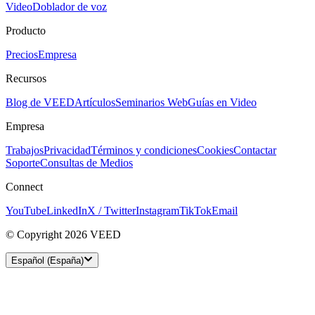
Video
Doblador de voz
Producto
Precios
Empresa
Recursos
Blog de VEED
Artículos
Seminarios Web
Guías en Video
Empresa
Trabajos
Privacidad
Términos y condiciones
Cookies
Contactar
Soporte
Consultas de Medios
Connect
YouTube
LinkedIn
X / Twitter
Instagram
TikTok
Email
© Copyright 2026 VEED
Español (España)