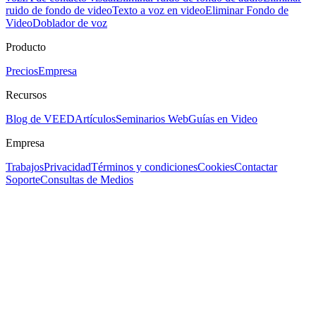
ruido de fondo de video
Texto a voz en video
Eliminar Fondo de
Video
Doblador de voz
Producto
Precios
Empresa
Recursos
Blog de VEED
Artículos
Seminarios Web
Guías en Video
Empresa
Trabajos
Privacidad
Términos y condiciones
Cookies
Contactar
Soporte
Consultas de Medios