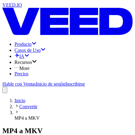
VEED.IO
Producto
Casos de Uso
IA
Recursos
More
Precios
Hable con Ventas
Inicio de sesión
Inscribirse
Inicio
Convertir
MP4 a MKV
MP4 a MKV