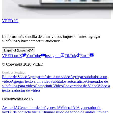
VEED.IO
La forma más sencilla de crear vídeos impresionantes, agregar
subtítulos y hacer crecer tu audiencia.
Español (España)
VEED on X
YouTube
Instagram
TikTok
Email
© Copyright 2026 VEED
Cookies Settings
Editor de Video
Agregar música a un vídeo
Agregar subtítulos a un
vídeo
Agregar texto a un vídeo
Subtítulos automáticos
Generador de
subtítulos para video
Comprimir Video
Convertidor de Video
Vídeo a
texto
Traductor de vídeo
Herramientas de IA
Avatar IA
Generador de imágenes IA
Vídeo IA
IA generador de
voz
IA de contacto visual
Eliminar ruido de fondo de audio
Eliminar