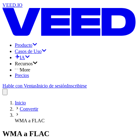
VEED.IO
Producto
Casos de Uso
IA
Recursos
More
Precios
Hable con Ventas
Inicio de sesión
Inscribirse
Inicio
Convertir
WMA a FLAC
WMA a FLAC