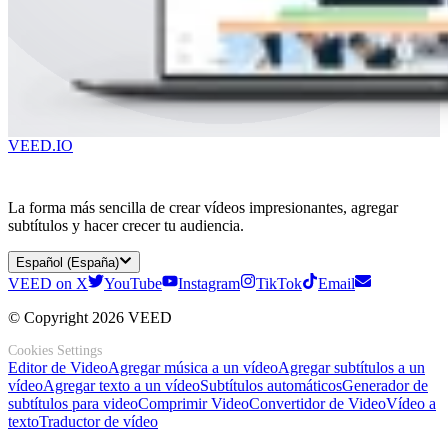
VEED.IO
La forma más sencilla de crear vídeos impresionantes, agregar
subtítulos y hacer crecer tu audiencia.
Español (España)
VEED on X
YouTube
Instagram
TikTok
Email
© Copyright 2026 VEED
Cookies Settings
Editor de Video
Agregar música a un vídeo
Agregar subtítulos a un
vídeo
Agregar texto a un vídeo
Subtítulos automáticos
Generador de
subtítulos para video
Comprimir Video
Convertidor de Video
Vídeo a
texto
Traductor de vídeo