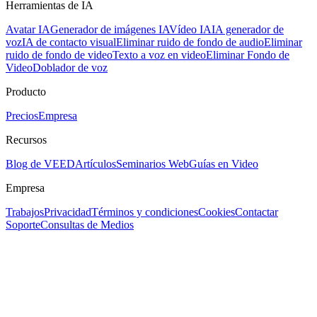
Herramientas de IA
Avatar IA
Generador de imágenes IA
Vídeo IA
IA generador de
voz
IA de contacto visual
Eliminar ruido de fondo de audio
Eliminar
ruido de fondo de video
Texto a voz en video
Eliminar Fondo de
Video
Doblador de voz
Producto
Precios
Empresa
Recursos
Blog de VEED
Artículos
Seminarios Web
Guías en Video
Empresa
Trabajos
Privacidad
Términos y condiciones
Cookies
Contactar
Soporte
Consultas de Medios