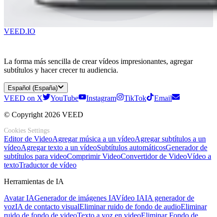
VEED.IO
La forma más sencilla de crear vídeos impresionantes, agregar
subtítulos y hacer crecer tu audiencia.
Español (España)
VEED on X
YouTube
Instagram
TikTok
Email
© Copyright 2026 VEED
Cookies Settings
Editor de Video
Agregar música a un vídeo
Agregar subtítulos a un
vídeo
Agregar texto a un vídeo
Subtítulos automáticos
Generador de
subtítulos para video
Comprimir Video
Convertidor de Video
Vídeo a
texto
Traductor de vídeo
Herramientas de IA
Avatar IA
Generador de imágenes IA
Vídeo IA
IA generador de
voz
IA de contacto visual
Eliminar ruido de fondo de audio
Eliminar
ruido de fondo de video
Texto a voz en video
Eliminar Fondo de