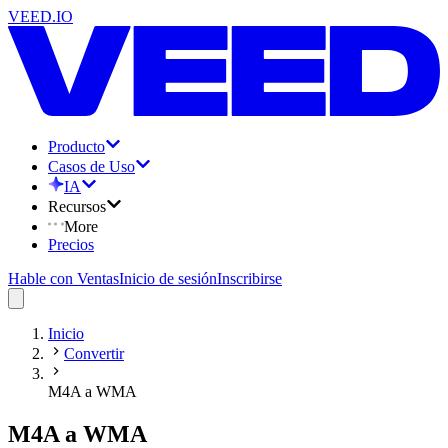
VEED.IO
Producto
Casos de Uso
IA
Recursos
More
Precios
Hable con Ventas
Inicio de sesión
Inscribirse
Inicio
Convertir
M4A a WMA
M4A a WMA