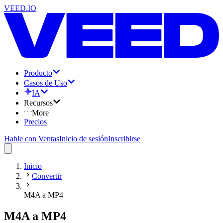
VEED.IO
Producto
Casos de Uso
IA
Recursos
More
Precios
Hable con Ventas
Inicio de sesión
Inscribirse
Inicio
Convertir
M4A a MP4
M4A a MP4