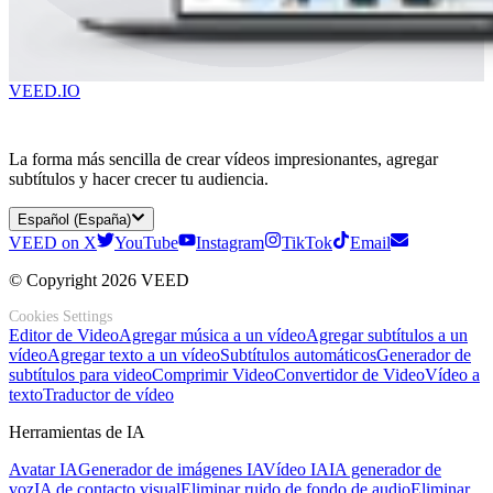
VEED.IO
La forma más sencilla de crear vídeos impresionantes, agregar
subtítulos y hacer crecer tu audiencia.
Español (España)
VEED on X
YouTube
Instagram
TikTok
Email
© Copyright 2026 VEED
Cookies Settings
Editor de Video
Agregar música a un vídeo
Agregar subtítulos a un
vídeo
Agregar texto a un vídeo
Subtítulos automáticos
Generador de
subtítulos para video
Comprimir Video
Convertidor de Video
Vídeo a
texto
Traductor de vídeo
Herramientas de IA
Avatar IA
Generador de imágenes IA
Vídeo IA
IA generador de
voz
IA de contacto visual
Eliminar ruido de fondo de audio
Eliminar