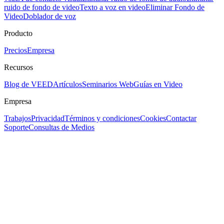
ruido de fondo de video
Texto a voz en video
Eliminar Fondo de
Video
Doblador de voz
Producto
Precios
Empresa
Recursos
Blog de VEED
Artículos
Seminarios Web
Guías en Video
Empresa
Trabajos
Privacidad
Términos y condiciones
Cookies
Contactar
Soporte
Consultas de Medios