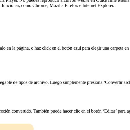
a Player. No puedes reproducir archivos WebM en QuickTime Media 
 funcionar, como Chrome, Mozilla Firefox e Internet Explorer.
lo en la página, o haz click en el botón azul para elegir una carpeta e
gable de tipos de archivo. Luego simplemente presiona ‘Convertir archi
cién convertido. También puede hacer clic en el botón ‘Editar’ para agr