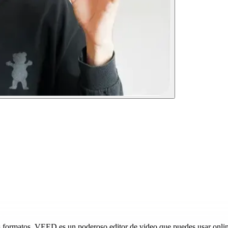
ormatos. VEED es un poderoso editor de video que puedes usar online.