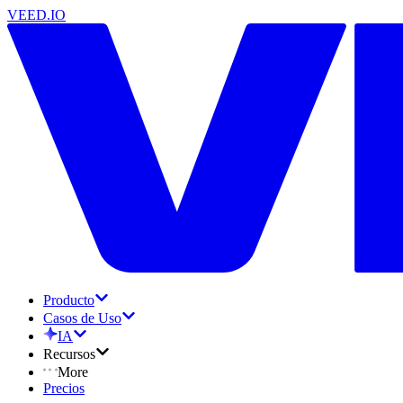
VEED.IO
Producto
Casos de Uso
IA
Recursos
More
Precios