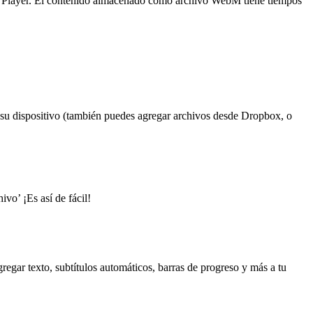
Player. El contenido almacenado como archivo WebM tiene tiempos
n su dispositivo (también puedes agregar archivos desde Dropbox, o
vo’ ¡Es así de fácil!
egar texto, subtítulos automáticos, barras de progreso y más a tu