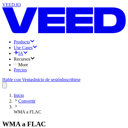
VEED.IO
Producto
Use Cases
IA
Recursos
More
Precios
Hable con Ventas
Inicio de sesión
Inscribirse
Inicio
Convertir
WMA a FLAC
WMA a FLAC