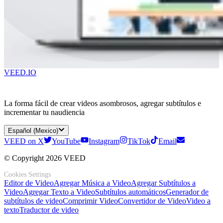
VEED.IO
La forma fácil de crear videos asombrosos, agregar subtítulos e
incrementar tu naudiencia
Español (Mexico)
VEED on X
YouTube
Instagram
TikTok
Email
© Copyright 2026 VEED
Cookies Settings
Editor de Video
Agregar Música a Video
Agregar Subtítulos a
Video
Agregar Texto a Video
Subtítulos automáticos
Generador de
subtítulos de video
Comprimir Video
Convertidor de Video
Video a
texto
Traductor de video