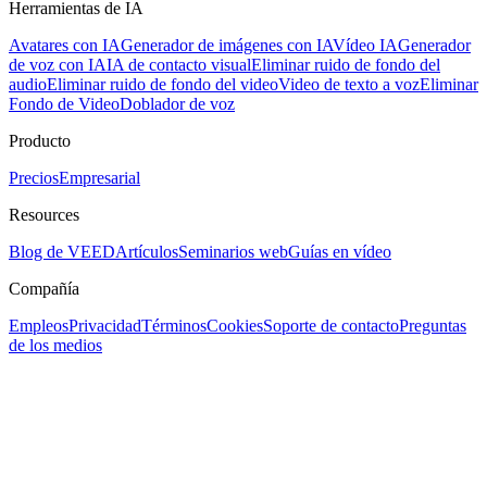
Herramientas de IA
Avatares con IA
Generador de imágenes con IA
Vídeo IA
Generador
de voz con IA
IA de contacto visual
Eliminar ruido de fondo del
audio
Eliminar ruido de fondo del video
Video de texto a voz
Eliminar
Fondo de Video
Doblador de voz
Producto
Precios
Empresarial
Resources
Blog de VEED
Artículos
Seminarios web
Guías en vídeo
Compañía
Empleos
Privacidad
Términos
Cookies
Soporte de contacto
Preguntas
de los medios