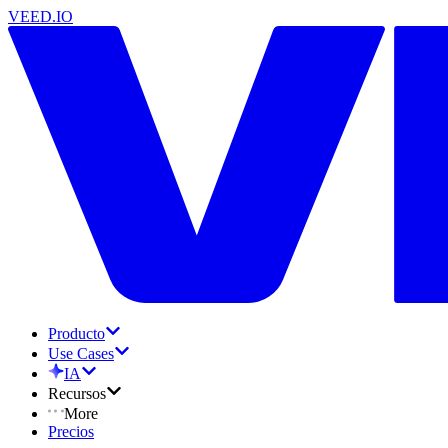
VEED.IO
Producto
Use Cases
IA
Recursos
More
Precios