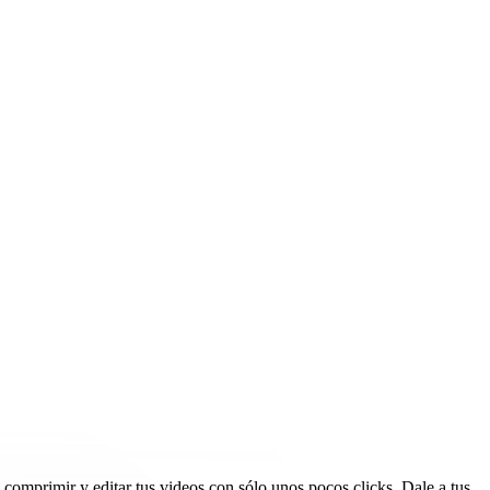
comprimir y editar tus videos con sólo unos pocos clicks. Dale a tus