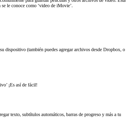
comúnmente para guardar películas y otros archivos de video. Está
n se le conoce como ‘video de iMovie’.
n su dispositivo (también puedes agregar archivos desde Dropbox, o
o’ ¡Es así de fácil!
gar texto, subtítulos automáticos, barras de progreso y más a tu