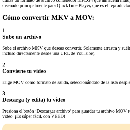
utiliza un formato de archivo contenedor MPEG4 que almacena múltipl
diseñado principalmente para QuickTime Player, que es el reproducto
Cómo convertir MKV a MOV:
1
Sube un archivo
Sube el archivo MKV que deseas convertir. Solamente arrastra y suélta
incluso directamente desde una URL de YouTube).
2
Convierte tu video
Elige MOV como formato de salida, seleccionándolo de la lista despleg
3
Descarga (y edita) tu video
Presiona el botón ‘Descargar archivo’ para guardar tu archivo MOV rec
video. ¡Es súper fácil, con VEED!