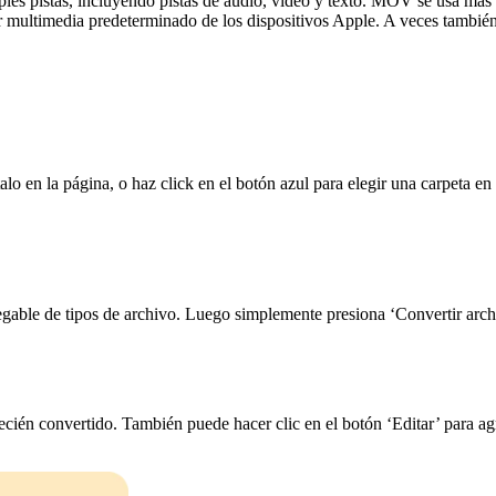
es pistas, incluyendo pistas de audio, video y texto. MOV se usa más 
r multimedia predeterminado de los dispositivos Apple. A veces tambié
lo en la página, o haz click en el botón azul para elegir una carpeta e
able de tipos de archivo. Luego simplemente presiona ‘Convertir archiv
ién convertido. También puede hacer clic en el botón ‘Editar’ para agre