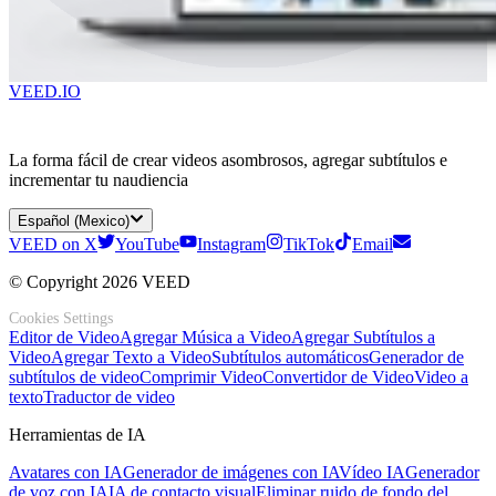
VEED.IO
La forma fácil de crear videos asombrosos, agregar subtítulos e
incrementar tu naudiencia
Español (Mexico)
VEED on X
YouTube
Instagram
TikTok
Email
© Copyright 2026 VEED
Cookies Settings
Editor de Video
Agregar Música a Video
Agregar Subtítulos a
Video
Agregar Texto a Video
Subtítulos automáticos
Generador de
subtítulos de video
Comprimir Video
Convertidor de Video
Video a
texto
Traductor de video
Herramientas de IA
Avatares con IA
Generador de imágenes con IA
Vídeo IA
Generador
de voz con IA
IA de contacto visual
Eliminar ruido de fondo del