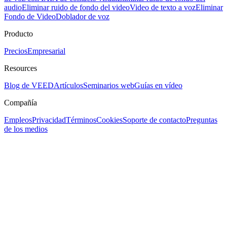
audio
Eliminar ruido de fondo del video
Video de texto a voz
Eliminar
Fondo de Video
Doblador de voz
Producto
Precios
Empresarial
Resources
Blog de VEED
Artículos
Seminarios web
Guías en vídeo
Compañía
Empleos
Privacidad
Términos
Cookies
Soporte de contacto
Preguntas
de los medios