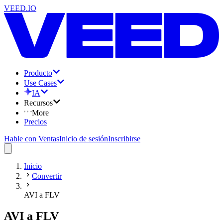
VEED.IO
Producto
Use Cases
IA
Recursos
More
Precios
Hable con Ventas
Inicio de sesión
Inscribirse
Inicio
Convertir
AVI a FLV
AVI a FLV