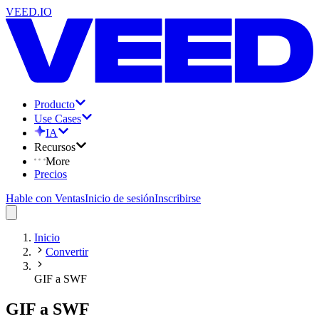
VEED.IO
Producto
Use Cases
IA
Recursos
More
Precios
Hable con Ventas
Inicio de sesión
Inscribirse
Inicio
Convertir
GIF a SWF
GIF a SWF