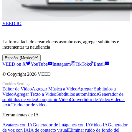
VEED.IO
La forma fácil de crear videos asombrosos, agregar subtítulos e
incrementar tu naudiencia
Español (Mexico)
VEED on X
YouTube
Instagram
TikTok
Email
© Copyright 2026 VEED
Cookies Settings
Editor de Video
Agregar Música a Video
Agregar Subtítulos a
Video
Agregar Texto a Video
Subtítulos automáticos
Generador de
subtítulos de video
Comprimir Video
Convertidor de Video
Video a
texto
Traductor de video
Herramientas de IA
Avatares con IA
Generador de imágenes con IA
Vídeo IA
Generador
de voz con IA
IA de contacto visual
Eliminar ruido de fondo del