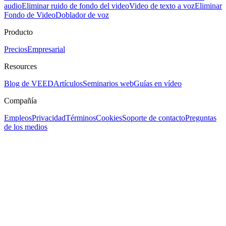
audio
Eliminar ruido de fondo del video
Video de texto a voz
Eliminar
Fondo de Video
Doblador de voz
Producto
Precios
Empresarial
Resources
Blog de VEED
Artículos
Seminarios web
Guías en vídeo
Compañía
Empleos
Privacidad
Términos
Cookies
Soporte de contacto
Preguntas
de los medios