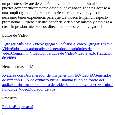
un potente software de edición de video fácil de utilizar al que
puedes acceder directamente desde tu navegador. Tendrás acceso a
una amplia gama de herramientas de edición de video y no es
necesario tener experiencia para que tus videos tengan un aspecto
profesional. ¡Prueba nuestro editor de video hoy mismo y empieza a
crear impresionantes videos directamente desde tu navegador!
Editor de Video
Agregar Música a Video
Agregar Subtítulos a Video
Agregar Texto a
Video
Subtítulos automáticos
Generador de subtítulos de
video
Comprimir Video
Convertidor de Video
Video a texto
Traductor
de video
Herramientas de IA
Avatares con IA
Generador de imágenes con IA
Vídeo IA
Generador
de voz con IA
IA de contacto visual
Eliminar ruido de fondo del
audio
Eliminar ruido de fondo del video
Video de texto a voz
Eliminar
Fondo de Video
Doblador de voz
Producto
Precios
Empresarial