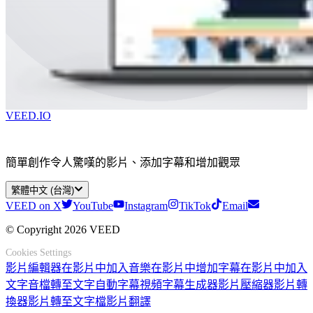
VEED.IO
簡單創作令人驚嘆的影片、添加字幕和增加觀眾
繁體中文 (台灣)
VEED on X
YouTube
Instagram
TikTok
Email
© Copyright 2026 VEED
Cookies Settings
影片編輯器
在影片中加入音樂
在影片中增加字幕
在影片中加入
文字
音檔轉至文字
自動字幕
視頻字幕生成器
影片壓縮器
影片轉
換器
影片轉至文字檔
影片翻譯