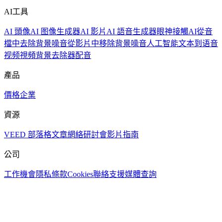
AI工具
AI 頭像
AI 图像生成器
AI 影片
AI 語音生成器
眼神接觸AI
從音
檔中去除背景噪音
從影片中移除背景噪音
人工智能文本到语音
视频
視頻背景去除器
配音
產品
價格
企業
資源
VEED 部落格
文章
網絡研討會
影片指南
公司
工作機會
隱私
條款
Cookies
聯絡支援
媒體查詢