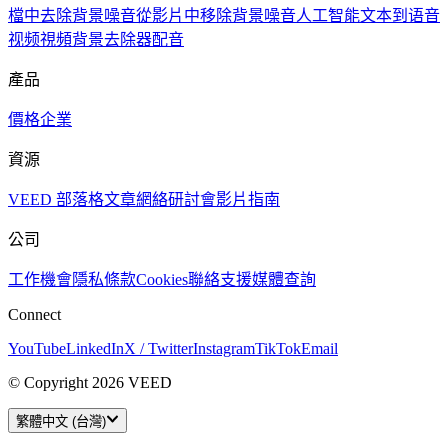
檔中去除背景噪音
從影片中移除背景噪音
人工智能文本到语音
视频
視頻背景去除器
配音
產品
價格
企業
資源
VEED 部落格
文章
網絡研討會
影片指南
公司
工作機會
隱私
條款
Cookies
聯絡支援
媒體查詢
Connect
YouTube
LinkedIn
X / Twitter
Instagram
TikTok
Email
© Copyright 2026 VEED
繁體中文 (台灣)