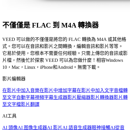
不僅僅是 FLAC 到 M4A 轉換器
VEED 可以做的不僅僅是將您的 FLAC 轉換為 M4A 或其他格
式。您可以在音訊和影片之間轉換，編輯音訊和影片等等。
它易於使用，您根本不需要任何經驗。只需上傳您的音訊或影
片檔，然後忙於探索 VEED 可以為您做什麼！相容Windows
10，Mac，Linux，iPhone和Android。無需下載。
影片編輯器
在影片中加入音樂
在影片中增加字幕
在影片中加入文字
音檔轉
至文字
自動字幕
視頻字幕生成器
影片壓縮器
影片轉換器
影片轉
至文字檔
影片翻譯
AI工具
AI 頭像
AI 图像生成器
AI 影片
AI 語音生成器
眼神接觸AI
從音